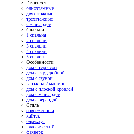
Этажность
одноэтажные
двухэтажные
трехэтажные
с мансардой
Спальни
1 спальня
2 спальни
3 спальни
4 спальни
5 спален
Особенности
дом с террасой
дом с гардеробной
дом с сауной
гараж на 2 машины
дом с плоской кровлей
дом с мансардой
дом с верандой
Стиль
современный
хайтек
барнхаус
классический
фахверк