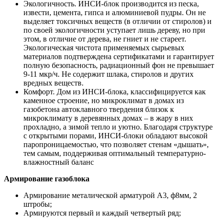
Экологичность. ИНСИ-блок производится из песка,
извести, цемента, гипса и алюминиевой пудры. Он не
выделяет токсичных веществ (в отличии от стиролов) и
по своей экологичности уступает лишь дереву, но при
этом, в отличие от дерева, не гниет и не стареет.
Экологическая чистота применяемых сырьевых
материалов подтверждена сертификатами и гарантирует
полную безопасность, радиационный фон не превышает
9-11 мкр/ч. Не содержит шлака, стиролов и других
вредных веществ.
Комфорт. Дом из ИНСИ-блока, классифицируется как
каменное строение, но микроклимат в домах из
газобетона автоклавного твердения близок к
микроклимату в деревянных домах – в жару в них
прохладно, а зимой тепло и уютно. Благодаря структуре
с открытыми порами, ИНСИ-блоки обладают высокой
паропроницаемостью, что позволяет стенам «дышать»,
тем самым, поддерживая оптимальный температурно-
влажностный баланс
Армирование газоблока
Армирование металической арматурой А3, ф8мм, 2
штробы;
Армируются первый и каждый четвертый ряд;