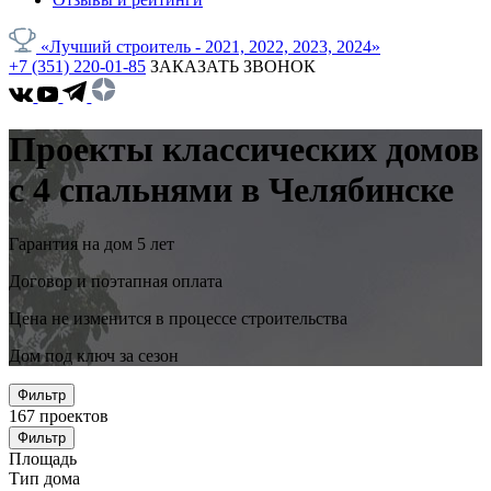
«Лучший строитель - 2021, 2022, 2023, 2024»
+7 (351) 220-01-85
ЗАКАЗАТЬ ЗВОНОК
Проекты классических домов
с 4 спальнями в Челябинске
Гарантия на дом 5 лет
Договор и поэтапная оплата
Цена не изменится в процессе строительства
Дом под ключ за сезон
Фильтр
167
проектов
Фильтр
Площадь
Тип дома