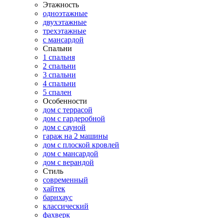
Этажность
одноэтажные
двухэтажные
трехэтажные
с мансардой
Спальни
1 спальня
2 спальни
3 спальни
4 спальни
5 спален
Особенности
дом с террасой
дом с гардеробной
дом с сауной
гараж на 2 машины
дом с плоской кровлей
дом с мансардой
дом с верандой
Стиль
современный
хайтек
барнхаус
классический
фахверк