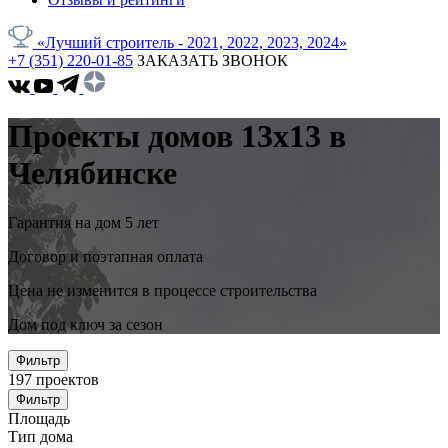
«Лучший строитель - 2021, 2022, 2023, 2024»
+7 (351) 220-01-85
ЗАКАЗАТЬ ЗВОНОК
Проекты домов 13x13 в
Челябинске
Гарантия на дом 5 лет
Договор и поэтапная оплата
Цена не изменится в процессе строительства
Дом под ключ за сезон
Фильтр
197
проектов
Фильтр
Площадь
Тип дома