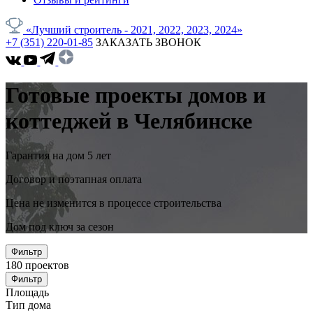
«Лучший строитель - 2021, 2022, 2023, 2024»
+7 (351) 220-01-85
ЗАКАЗАТЬ ЗВОНОК
Готовые проекты домов и
коттеджей в Челябинске
Гарантия на дом 5 лет
Договор и поэтапная оплата
Цена не изменится в процессе строительства
Дом под ключ за сезон
Фильтр
180
проектов
Фильтр
Площадь
Тип дома