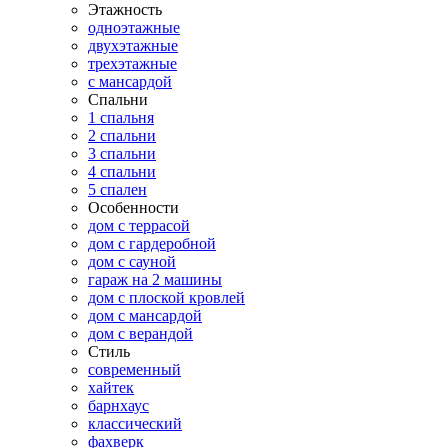
Этажность
одноэтажные
двухэтажные
трехэтажные
с мансардой
Спальни
1 спальня
2 спальни
3 спальни
4 спальни
5 спален
Особенности
дом с террасой
дом с гардеробной
дом с сауной
гараж на 2 машины
дом с плоской кровлей
дом с мансардой
дом с верандой
Стиль
современный
хайтек
барнхаус
классический
фахверк