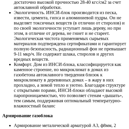
достаточно высокой прочностью 28-40 кгс/см2 за счет
автоклавной обработки.
Экологичность. ИНСИ-блок производится из песка,
извести, цемента, гипса и алюминиевой пудры. Он не
выделяет токсичных веществ (в отличии от стиролов) и
по своей экологичности уступает лишь дереву, но при
этом, в отличие от дерева, не гниет и не стареет.
Экологическая чистота применяемых сырьевых
материалов подтверждена сертификатами и гарантирует
полную безопасность, радиационный фон не превышает
9-11 мкр/ч. Не содержит шлака, стиролов и других
вредных веществ.
Комфорт. Дом из ИНСИ-блока, классифицируется как
каменное строение, но микроклимат в домах из
газобетона автоклавного твердения близок к
микроклимату в деревянных домах – в жару в них
прохладно, а зимой тепло и уютно. Благодаря структуре
с открытыми порами, ИНСИ-блоки обладают высокой
паропроницаемостью, что позволяет стенам «дышать»,
тем самым, поддерживая оптимальный температурно-
влажностный баланс
Армирование газоблока
Армирование металической арматурой А3, ф8мм, 2