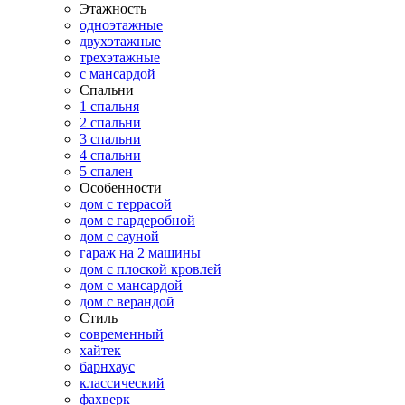
Этажность
одноэтажные
двухэтажные
трехэтажные
с мансардой
Спальни
1 спальня
2 спальни
3 спальни
4 спальни
5 спален
Особенности
дом с террасой
дом с гардеробной
дом с сауной
гараж на 2 машины
дом с плоской кровлей
дом с мансардой
дом с верандой
Стиль
современный
хайтек
барнхаус
классический
фахверк