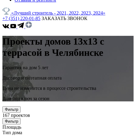
«Лучший строитель - 2021, 2022, 2023, 2024»
+7 (351) 220-01-85
ЗАКАЗАТЬ ЗВОНОК
Проекты домов 13x13 с
террасой в Челябинске
Гарантия на дом 5 лет
Договор и поэтапная оплата
Цена не изменится в процессе строительства
Дом под ключ за сезон
Фильтр
167
проектов
Фильтр
Площадь
Тип дома