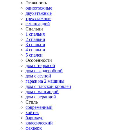
Этажность
одноэтажные
двухэтажные
трехэтажные
с мансардой
Спальни
1 спальня
2 спальни
3 спальни
4 спальни
5 спален
Особенности
дом с террасой
дом с гардеробной
дом с сауной
гараж на 2 машины
дом с плоской кровлей
дом с мансардой
дом с верандой
Стиль
современный
хайтек
барнхаус
классический
фахверк