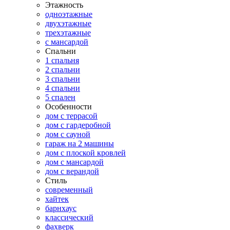
Этажность
одноэтажные
двухэтажные
трехэтажные
с мансардой
Спальни
1 спальня
2 спальни
3 спальни
4 спальни
5 спален
Особенности
дом с террасой
дом с гардеробной
дом с сауной
гараж на 2 машины
дом с плоской кровлей
дом с мансардой
дом с верандой
Стиль
современный
хайтек
барнхаус
классический
фахверк