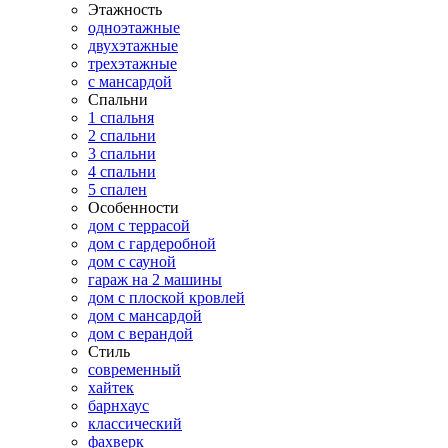
Этажность
одноэтажные
двухэтажные
трехэтажные
с мансардой
Спальни
1 спальня
2 спальни
3 спальни
4 спальни
5 спален
Особенности
дом с террасой
дом с гардеробной
дом с сауной
гараж на 2 машины
дом с плоской кровлей
дом с мансардой
дом с верандой
Стиль
современный
хайтек
барнхаус
классический
фахверк