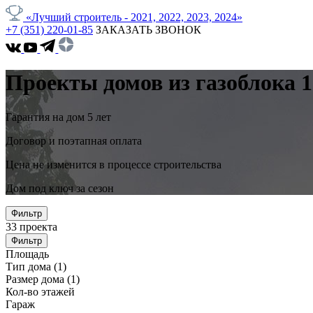
«Лучший строитель - 2021, 2022, 2023, 2024»
+7 (351) 220-01-85
ЗАКАЗАТЬ ЗВОНОК
Проекты домов из газоблока 1
Гарантия на дом 5 лет
Договор и поэтапная оплата
Цена не изменится в процессе строительства
Дом под ключ за сезон
Фильтр
33
проекта
Фильтр
Площадь
Тип дома
(1)
Размер дома
(1)
Кол-во этажей
Гараж