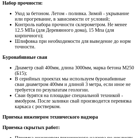
Набор прочности:
Уход за бетоном. Летом - поливка. Зимой - укрывание
или прогревание, в зависимости от условий;
Контроль набора прочности склерометром. Не менее
12.5 МПа (для Деревянного дома), 15 Мпа (для
кирпичного);
Шлифовка при необходимости для выведение до норм
точности.
Буронабивные сваи
Диаметр свай 400мм, длина 3000мм, марка бетона М250
(Б15);
В серийных проектах мы используем буронабивные
сваи диаметром 400мм и длиной 3 метра, если иное не
требуется по результатам геологии.
Сваи бурятся на площадке специальной техникой -
ямобуром. После заливки свай производится перевязка
каркаса с ростверком.
Приемка инженером технического надзора
Приемка скрытых работ:
Приемка инженером технического надзора по чеклисту.