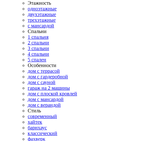
Этажность
одноэтажные
двухэтажные
трехэтажные
с мансардой
Спальни
1 спальня
2 спальни
3 спальни
4 спальни
5 спален
Особенности
дом с террасой
дом с гардеробной
дом с сауной
гараж на 2 машины
дом с плоской кровлей
дом с мансардой
дом с верандой
Стиль
современный
хайтек
барнхаус
классический
фахверк