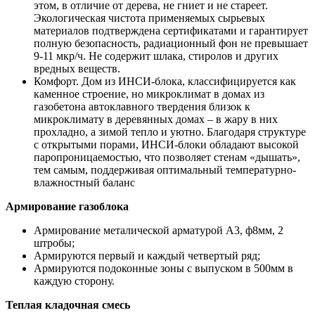
этом, в отличие от дерева, не гниет и не стареет.
Экологическая чистота применяемых сырьевых
материалов подтверждена сертификатами и гарантирует
полную безопасность, радиационный фон не превышает
9-11 мкр/ч. Не содержит шлака, стиролов и других
вредных веществ.
Комфорт. Дом из ИНСИ-блока, классифицируется как
каменное строение, но микроклимат в домах из
газобетона автоклавного твердения близок к
микроклимату в деревянных домах – в жару в них
прохладно, а зимой тепло и уютно. Благодаря структуре
с открытыми порами, ИНСИ-блоки обладают высокой
паропроницаемостью, что позволяет стенам «дышать»,
тем самым, поддерживая оптимальный температурно-
влажностный баланс
Армирование газоблока
Армирование металической арматурой А3, ф8мм, 2
штробы;
Армируются первый и каждый четвертый ряд;
Армируются подоконные зоны с выпуском в 500мм в
каждую сторону.
Теплая кладочная смесь