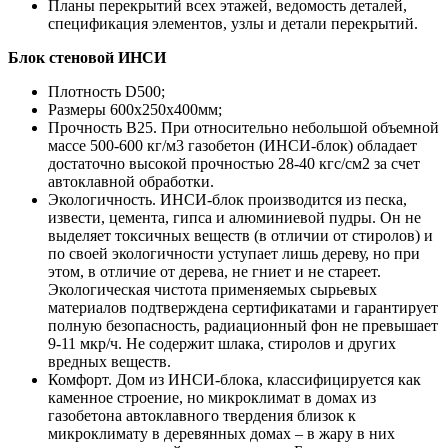
Планы перекрытий всех этажей, ведомость деталей,
спецификация элементов, узлы и детали перекрытий.
Блок стеновой ИНСИ
Плотность D500;
Размеры 600х250х400мм;
Прочность B25. При относительно небольшой объемной
массе 500-600 кг/м3 газобетон (ИНСИ-блок) обладает
достаточно высокой прочностью 28-40 кгс/см2 за счет
автоклавной обработки.
Экологичность. ИНСИ-блок производится из песка,
извести, цемента, гипса и алюминиевой пудры. Он не
выделяет токсичных веществ (в отличии от стиролов) и
по своей экологичности уступает лишь дереву, но при
этом, в отличие от дерева, не гниет и не стареет.
Экологическая чистота применяемых сырьевых
материалов подтверждена сертификатами и гарантирует
полную безопасность, радиационный фон не превышает
9-11 мкр/ч. Не содержит шлака, стиролов и других
вредных веществ.
Комфорт. Дом из ИНСИ-блока, классифицируется как
каменное строение, но микроклимат в домах из
газобетона автоклавного твердения близок к
микроклимату в деревянных домах – в жару в них