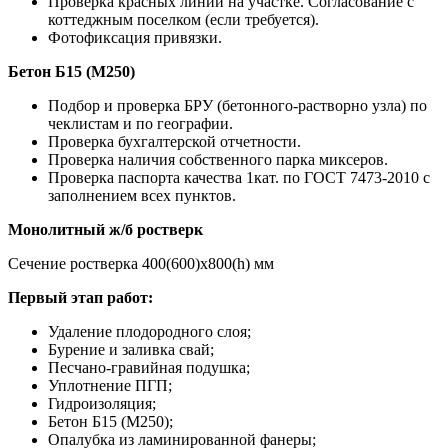
Проверка красных линий на участке. Согласование с
коттеджным поселком (если требуется).
Фотофиксация привязки.
Бетон Б15 (М250)
Подбор и проверка БРУ (бетонного-растворно узла) по
чеклистам и по географии.
Проверка бухгалтерской отчетности.
Проверка наличия собственного парка миксеров.
Проверка паспорта качества 1кат. по ГОСТ 7473-2010 с
заполнением всех пунктов.
Монолитный ж/б ростверк
Сечение ростверка 400(600)х800(h) мм
Первый этап работ:
Удаление плодородного слоя;
Бурение и заливка свай;
Песчано-гравийная подушка;
Уплотнение ПГП;
Гидроизоляция;
Бетон Б15 (М250);
Опалубка из ламинированной фанеры;