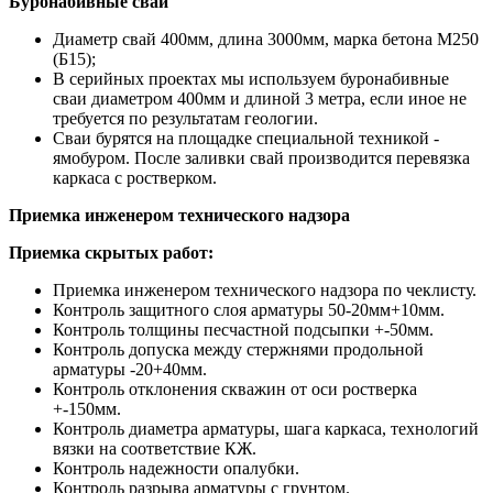
Буронабивные сваи
Диаметр свай 400мм, длина 3000мм, марка бетона М250
(Б15);
В серийных проектах мы используем буронабивные
сваи диаметром 400мм и длиной 3 метра, если иное не
требуется по результатам геологии.
Сваи бурятся на площадке специальной техникой -
ямобуром. После заливки свай производится перевязка
каркаса с ростверком.
Приемка инженером технического надзора
Приемка скрытых работ:
Приемка инженером технического надзора по чеклисту.
Контроль защитного слоя арматуры 50-20мм+10мм.
Контроль толщины песчастной подсыпки +-50мм.
Контроль допуска между стержнями продольной
арматуры -20+40мм.
Контроль отклонения скважин от оси ростверка
+-150мм.
Контроль диаметра арматуры, шага каркаса, технологий
вязки на соответствие КЖ.
Контроль надежности опалубки.
Контроль разрыва арматуры с грунтом.