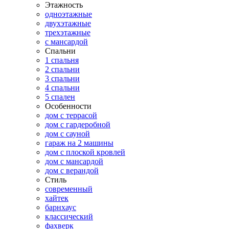
Этажность
одноэтажные
двухэтажные
трехэтажные
с мансардой
Спальни
1 спальня
2 спальни
3 спальни
4 спальни
5 спален
Особенности
дом с террасой
дом с гардеробной
дом с сауной
гараж на 2 машины
дом с плоской кровлей
дом с мансардой
дом с верандой
Стиль
современный
хайтек
барнхаус
классический
фахверк