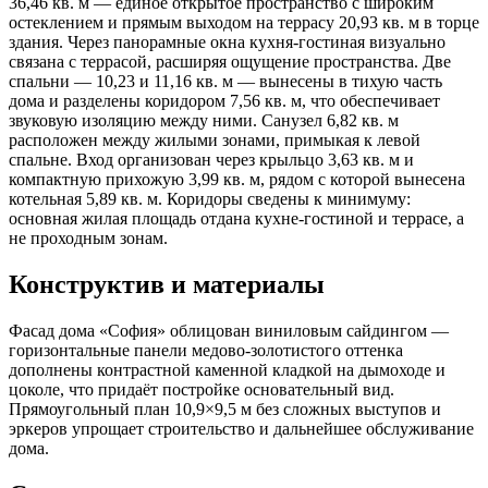
36,46 кв. м — единое открытое пространство с широким
остеклением и прямым выходом на террасу 20,93 кв. м в торце
здания. Через панорамные окна кухня-гостиная визуально
связана с террасой, расширяя ощущение пространства. Две
спальни — 10,23 и 11,16 кв. м — вынесены в тихую часть
дома и разделены коридором 7,56 кв. м, что обеспечивает
звуковую изоляцию между ними. Санузел 6,82 кв. м
расположен между жилыми зонами, примыкая к левой
спальне. Вход организован через крыльцо 3,63 кв. м и
компактную прихожую 3,99 кв. м, рядом с которой вынесена
котельная 5,89 кв. м. Коридоры сведены к минимуму:
основная жилая площадь отдана кухне-гостиной и террасе, а
не проходным зонам.
Конструктив и материалы
Фасад дома «София» облицован виниловым сайдингом —
горизонтальные панели медово-золотистого оттенка
дополнены контрастной каменной кладкой на дымоходе и
цоколе, что придаёт постройке основательный вид.
Прямоугольный план 10,9×9,5 м без сложных выступов и
эркеров упрощает строительство и дальнейшее обслуживание
дома.