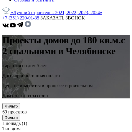
«Лучший строитель - 2021, 2022, 2023, 2024»
+7 (351) 220-01-85
ЗАКАЗАТЬ ЗВОНОК
Проекты домов до 180 кв.м.с
2 спальнями в Челябинске
Гарантия на дом 5 лет
Договор и поэтапная оплата
Цена не изменится в процессе строительства
Дом под ключ за сезон
Фильтр
69
проектов
Фильтр
Площадь
(1)
Тип дома