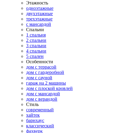
Этажность
одноэтажные
двухэтажные
трехэтажные
с мансардой
Спальни
1 спальня
2 спальни
3 спальни
4 спальни
5 спален
Особенности
дом с террасой
дом с гардеробной
дом с сауной
гараж на 2 машины
дом с плоской кровлей
дом с мансардой
дом с верандой
Стиль
современный
хайтек
барнхаус
классический
фахверк