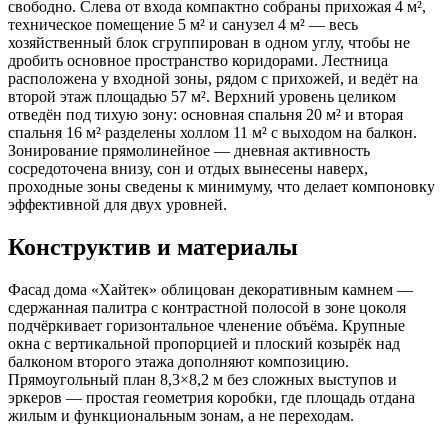
свободно. Слева от входа компактно собраны прихожая 4 м²,
техническое помещение 5 м² и санузел 4 м² — весь
хозяйственный блок сгруппирован в одном углу, чтобы не
дробить основное пространство коридорами. Лестница
расположена у входной зоны, рядом с прихожей, и ведёт на
второй этаж площадью 57 м². Верхний уровень целиком
отведён под тихую зону: основная спальня 20 м² и вторая
спальня 16 м² разделены холлом 11 м² с выходом на балкон.
Зонирование прямолинейное — дневная активность
сосредоточена внизу, сон и отдых вынесены наверх,
проходные зоны сведены к минимуму, что делает компоновку
эффективной для двух уровней.
Конструктив и материалы
Фасад дома «Хайтек» облицован декоративным камнем —
сдержанная палитра с контрастной полосой в зоне цоколя
подчёркивает горизонтальное членение объёма. Крупные
окна с вертикальной пропорцией и плоский козырёк над
балконом второго этажа дополняют композицию.
Прямоугольный план 8,3×8,2 м без сложных выступов и
эркеров — простая геометрия коробки, где площадь отдана
жилым и функциональным зонам, а не переходам.