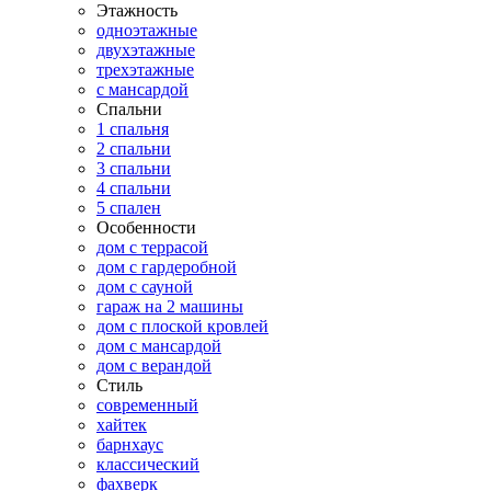
Этажность
одноэтажные
двухэтажные
трехэтажные
с мансардой
Спальни
1 спальня
2 спальни
3 спальни
4 спальни
5 спален
Особенности
дом с террасой
дом с гардеробной
дом с сауной
гараж на 2 машины
дом с плоской кровлей
дом с мансардой
дом с верандой
Стиль
современный
хайтек
барнхаус
классический
фахверк