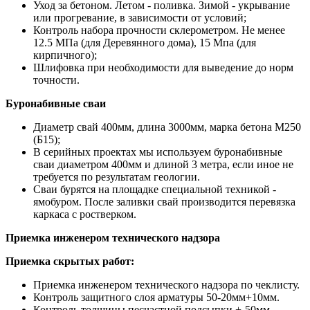
Уход за бетоном. Летом - поливка. Зимой - укрывание
или прогревание, в зависимости от условий;
Контроль набора прочности склерометром. Не менее
12.5 МПа (для Деревянного дома), 15 Мпа (для
кирпичного);
Шлифовка при необходимости для выведение до норм
точности.
Буронабивные сваи
Диаметр свай 400мм, длина 3000мм, марка бетона М250
(Б15);
В серийных проектах мы используем буронабивные
сваи диаметром 400мм и длиной 3 метра, если иное не
требуется по результатам геологии.
Сваи бурятся на площадке специальной техникой -
ямобуром. После заливки свай производится перевязка
каркаса с ростверком.
Приемка инженером технического надзора
Приемка скрытых работ:
Приемка инженером технического надзора по чеклисту.
Контроль защитного слоя арматуры 50-20мм+10мм.
Контроль толщины песчастной подсыпки +-50мм.