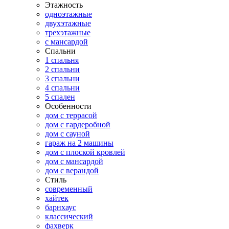
Этажность
одноэтажные
двухэтажные
трехэтажные
с мансардой
Спальни
1 спальня
2 спальни
3 спальни
4 спальни
5 спален
Особенности
дом с террасой
дом с гардеробной
дом с сауной
гараж на 2 машины
дом с плоской кровлей
дом с мансардой
дом с верандой
Стиль
современный
хайтек
барнхаус
классический
фахверк