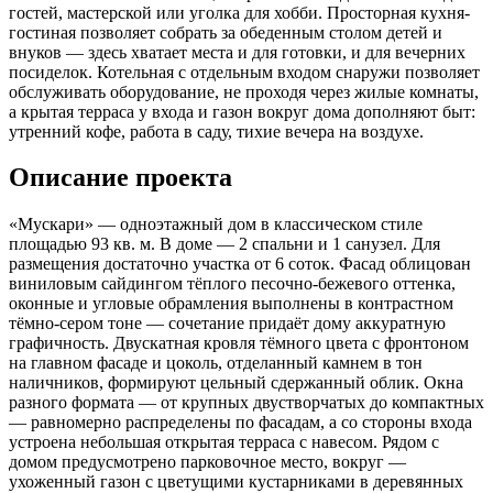
гостей, мастерской или уголка для хобби. Просторная кухня-
гостиная позволяет собрать за обеденным столом детей и
внуков — здесь хватает места и для готовки, и для вечерних
посиделок. Котельная с отдельным входом снаружи позволяет
обслуживать оборудование, не проходя через жилые комнаты,
а крытая терраса у входа и газон вокруг дома дополняют быт:
утренний кофе, работа в саду, тихие вечера на воздухе.
Описание проекта
«Мускари» — одноэтажный дом в классическом стиле
площадью 93 кв. м. В доме — 2 спальни и 1 санузел. Для
размещения достаточно участка от 6 соток. Фасад облицован
виниловым сайдингом тёплого песочно-бежевого оттенка,
оконные и угловые обрамления выполнены в контрастном
тёмно-сером тоне — сочетание придаёт дому аккуратную
графичность. Двускатная кровля тёмного цвета с фронтоном
на главном фасаде и цоколь, отделанный камнем в тон
наличников, формируют цельный сдержанный облик. Окна
разного формата — от крупных двустворчатых до компактных
— равномерно распределены по фасадам, а со стороны входа
устроена небольшая открытая терраса с навесом. Рядом с
домом предусмотрено парковочное место, вокруг —
ухоженный газон с цветущими кустарниками в деревянных