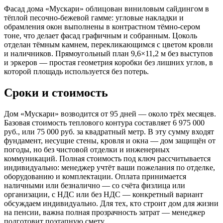
Фасад дома «Мускари» облицован виниловым сайдингом в
тёплой песочно-бежевой гамме: угловые накладки и
обрамления окон выполнены в контрастном тёмно-сером
тоне, что делает фасад графичным и собранным. Цоколь
отделан тёмным камнем, перекликающимся с цветом кровли
и наличников. Прямоугольный план 9,6×11,2 м без выступов
и эркеров — простая геометрия коробки без лишних углов, в
которой площадь используется без потерь.
Сроки и стоимость
Дом «Мускари» возводится от 95 дней — около трёх месяцев.
Базовая стоимость теплового контура составляет 6 975 000
руб., или 75 000 руб. за квадратный метр. В эту сумму входят
фундамент, несущие стены, кровля и окна — дом защищён от
погоды, но без чистовой отделки и инженерных
коммуникаций. Полная стоимость под ключ рассчитывается
индивидуально: менеджер учтёт ваши пожелания по отделке,
оборудованию и комплектации. Оплата принимается
наличными или безналично — со счёта физлица или
организации, с НДС или без НДС — конкретный вариант
обсуждаем индивидуально. Для тех, кто строит дом для жизни
на пенсии, важна полная прозрачность затрат — менеджер
подготовит поэтапную смету.