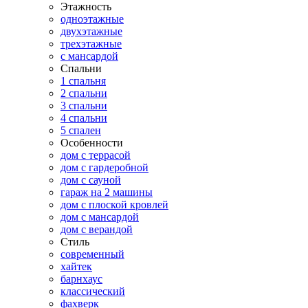
Этажность
одноэтажные
двухэтажные
трехэтажные
с мансардой
Спальни
1 спальня
2 спальни
3 спальни
4 спальни
5 спален
Особенности
дом с террасой
дом с гардеробной
дом с сауной
гараж на 2 машины
дом с плоской кровлей
дом с мансардой
дом с верандой
Стиль
современный
хайтек
барнхаус
классический
фахверк