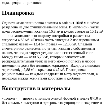
сада, грядок и цветников.
Планировка
Одноэтажная планировка вписана в габарит 10×8 м и чётко
разделена на две функциональные зоны. В «шумной» части
дома расположены гостиная 16,8 м² и кухня-столовая 15,12 м²
— они занимают всю ширину постройки и разделены
санузлом 4,68 м². «Тихая» часть отведена 2 изолированным
спальням: левая — 13,4 м², правая — 12,06 м². Спальни
симметрично разнесены по углам, каждая с собственным
окном, что гарантирует уединение и естественный свет.
Между ними — холл 5,78 м², который работает как
распределительный узел: из него можно попасть в любое
помещение дома без длинных коридоров. Вход организован
через тамбур 2,88 м² с крыльца 4,47 м². Планировка
рациональная — каждый квадратный метр задействован, а
переходы между комнатами короткие и удобные.
Конструктив и материалы
«Тополь» — проект с прямоугольной формой в плане 8×10 м
без сложных выступов и эркеров, что упрощает возведение и