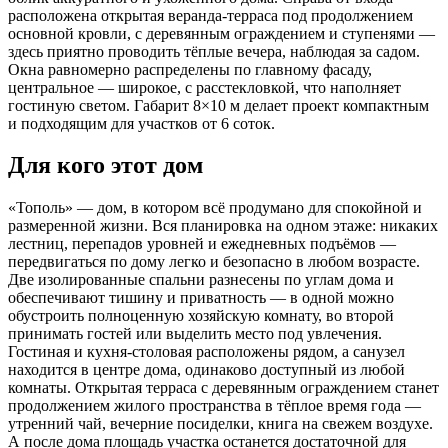
расположена открытая веранда-терраса под продолжением
основной кровли, с деревянным ограждением и ступенями —
здесь приятно проводить тёплые вечера, наблюдая за садом.
Окна равномерно распределены по главному фасаду,
центральное — широкое, с расстекловкой, что наполняет
гостиную светом. Габарит 8×10 м делает проект компактным
и подходящим для участков от 6 соток.
Для кого этот дом
«Тополь» — дом, в котором всё продумано для спокойной и
размеренной жизни. Вся планировка на одном этаже: никаких
лестниц, перепадов уровней и ежедневных подъёмов —
передвигаться по дому легко и безопасно в любом возрасте.
Две изолированные спальни разнесены по углам дома и
обеспечивают тишину и приватность — в одной можно
обустроить полноценную хозяйскую комнату, во второй
принимать гостей или выделить место под увлечения.
Гостиная и кухня-столовая расположены рядом, а санузел
находится в центре дома, одинаково доступный из любой
комнаты. Открытая терраса с деревянным ограждением станет
продолжением жилого пространства в тёплое время года —
утренний чай, вечерние посиделки, книга на свежем воздухе.
А после дома площадь участка останется достаточной для