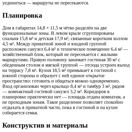
уединиться — маршруты не пересекаются.
Планировка
Дом в габаритах 14,8 × 11,5 м чётко разделён на две
функциональные зоны. В левом крыле сгруппированы
спальня 15,8 м² и детская 17,9 м², связанные коротким холлом
4,5 м². Между приватной зоной и входной группой
расположен санузел 6,4 м² и техническое помещение 6,4 м² —
хозяйственный блок, который не пересекается с жилыми
маршрутами. Правую половину занимает гостиная 30 м² с
обеденным столом и мягкой группой — отсюда устроен выход
на террасу 7,8 м². Кухня 18,5 м² примыкает к гостиной с
южной стороны и образует с ней единое открытое
пространство: готовить и общаться можно одновременно.
Вход организован через крыльцо 8,4 м² и тамбур 3 м², рядом
— компактный гостевой санузел 3,2 м². Коридоров в
планировке практически нет — площадь отдана комнатам, а
не проходным зонам. Такое разделение позволяет спокойно
отдыхать в приватной части, пока в гостиной и на кухне
собирается семья.
Конструктив и материалы