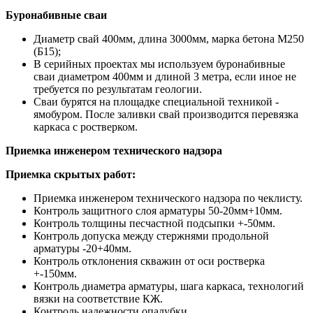
Буронабивные сваи
Диаметр свай 400мм, длина 3000мм, марка бетона М250
(Б15);
В серийных проектах мы используем буронабивные
сваи диаметром 400мм и длиной 3 метра, если иное не
требуется по результатам геологии.
Сваи бурятся на площадке специальной техникой -
ямобуром. После заливки свай производится перевязка
каркаса с ростверком.
Приемка инженером технического надзора
Приемка скрытых работ:
Приемка инженером технического надзора по чеклисту.
Контроль защитного слоя арматуры 50-20мм+10мм.
Контроль толщины песчастной подсыпки +-50мм.
Контроль допуска между стержнями продольной
арматуры -20+40мм.
Контроль отклонения скважин от оси ростверка
+-150мм.
Контроль диаметра арматуры, шага каркаса, технологий
вязки на соответствие КЖ.
Контроль надежности опалубки.