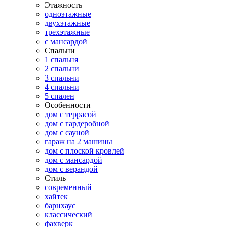
Этажность
одноэтажные
двухэтажные
трехэтажные
с мансардой
Спальни
1 спальня
2 спальни
3 спальни
4 спальни
5 спален
Особенности
дом с террасой
дом с гардеробной
дом с сауной
гараж на 2 машины
дом с плоской кровлей
дом с мансардой
дом с верандой
Стиль
современный
хайтек
барнхаус
классический
фахверк