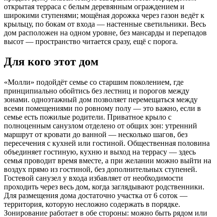
открытая терраса с белым деревянным ограждением и
широкими ступенями; мощёная дорожка через газон ведёт к
крыльцу, по бокам от входа — настенные светильники. Весь
дом расположен на одном уровне, без мансарды и перепадов
высот — пространство читается сразу, ещё с порога.
Для кого этот дом
«Молли» подойдёт семье со старшим поколением, где
принципиально обойтись без лестниц и порогов между
зонами. одноэтажный дом позволяет перемещаться между
всеми помещениями по ровному полу — это важно, если в
семье есть пожилые родители. Приватное крыло с
полноценным санузлом отделено от общих зон: утренний
маршрут от кровати до ванной — несколько шагов, без
пересечения с кухней или гостиной. Общественная половина
объединяет гостиную, кухню и выход на террасу — здесь
семья проводит время вместе, а при желании можно выйти на
воздух прямо из гостиной, без дополнительных ступеней.
Гостевой санузел у входа избавляет от необходимости
проходить через весь дом, когда заглядывают родственники.
Для размещения дома достаточно участка от 6 соток —
территория, которую несложно содержать в порядке.
Зонирование работает в обе стороны: можно быть рядом или