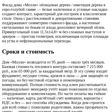
Фасад дома «Молли» облицован дерево / имитация дерева в
серо-голубой гамме — белые наличники и угловые накладки
создают контраст, характерный для построек в классическом
стиле. Окна с расстекловкой и декоративными ставнями
поддерживают симметрию главного фасада, а настенные
светильники по бокам от входа дополняют вечерний облик.
Прямоугольный план 11,5x14,8× м без сложных выступов и
эркеров — простая геометрия, исключающая потери площади
на углы и нефункциональные переходы.
Сроки и стоимость
Дом «Молли» возводится от 95 дней — около трёх месяцев.
Базовая стоимость теплового контура составляет 7 215 000
руб., или 65 000 руб. за квадратный метр. В эту сумму входят
фундамент, несущие стены, кровля и окна — дом защищён от
погоды, но без чистовой отделки и инженерных
коммуникаций. Полная стоимость под ключ рассчитывается
индивидуально: менеджер учтёт ваши пожелания по отделке,
оборудованию и комплектации. По части оплаты мы гибкие
— наличные, карта, расчётный счёт компании, варианты с
НДС и без — все способы обсуждаемы. Когда дом строится
для всей семьи с пожилыми родителями, важна прозрачность
сметы — менеджер составит детальный расчёт.