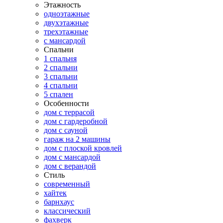
Этажность
одноэтажные
двухэтажные
трехэтажные
с мансардой
Спальни
1 спальня
2 спальни
3 спальни
4 спальни
5 спален
Особенности
дом с террасой
дом с гардеробной
дом с сауной
гараж на 2 машины
дом с плоской кровлей
дом с мансардой
дом с верандой
Стиль
современный
хайтек
барнхаус
классический
фахверк