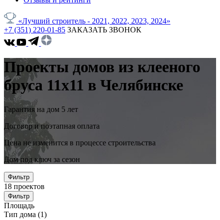
«Лучший строитель - 2021, 2022, 2023, 2024»
+7 (351) 220-01-85
ЗАКАЗАТЬ ЗВОНОК
Проекты домов из клееного
бруса 11x11 в Челябинске
Гарантия на дом 5 лет
Договор и поэтапная оплата
Цена не изменится в процессе строительства
Дом под ключ за сезон
Фильтр
18
проектов
Фильтр
Площадь
Тип дома
(1)