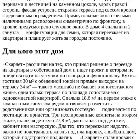
перилами и лестницей на каменном цоколе, вдоль правой
стороны фасада устроена открытая терраса под свесом кровли
с деревянным ограждением. Прямоугольные окна с белыми
наличниками расположены симметрично по фронтону, в
кровле предусмотрено слуховое окно. В доме 4 спальни и 2
санузла — конфигурация для семьи, которая переезжает из
квартиры и планирует жить за городом постоянно.
Для кого этот дом
«Скарлет» рассчитан на тех, кто принял решение о переезде
из квартиры в собственный дом и ищет проект, в котором не
придётся идти на уступки по площади и функционалу. Кухня-
гостиная 30 м² с обеденной зоной и прямым выходом на
террасу 34 м² — такого масштаба не бывает в многоэтажном
жилье, одна только терраса по площади сопоставима с
однокомнатной квартирой. Спальня 18,6 м² на первом этаже с
компактным санузлом рядом позволяет разместить
родственников или организовать гостевую — подниматься по
лестнице не придётся. Три изолированные комнаты на втором
этаже, включая детскую 27,8 м², дают запас: под детские,
кабинет или мастерскую. Для тех, кто переезжает надолго,
важно не подстраивать жизнь под планировку, а выбрать дом,
который подстроится под жизнь — «Скарлет» спланирован с