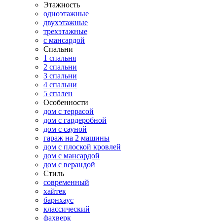
Этажность
одноэтажные
двухэтажные
трехэтажные
с мансардой
Спальни
1 спальня
2 спальни
3 спальни
4 спальни
5 спален
Особенности
дом с террасой
дом с гардеробной
дом с сауной
гараж на 2 машины
дом с плоской кровлей
дом с мансардой
дом с верандой
Стиль
современный
хайтек
барнхаус
классический
фахверк