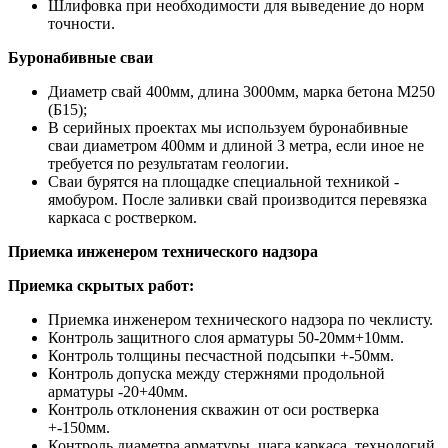
Шлифовка при необходимости для выведение до норм
точности.
Буронабивные сваи
Диаметр свай 400мм, длина 3000мм, марка бетона М250
(Б15);
В серийных проектах мы используем буронабивные
сваи диаметром 400мм и длиной 3 метра, если иное не
требуется по результатам геологии.
Сваи бурятся на площадке специальной техникой -
ямобуром. После заливки свай производится перевязка
каркаса с ростверком.
Приемка инженером технического надзора
Приемка скрытых работ:
Приемка инженером технического надзора по чеклисту.
Контроль защитного слоя арматуры 50-20мм+10мм.
Контроль толщины песчастной подсыпки +-50мм.
Контроль допуска между стержнями продольной
арматуры -20+40мм.
Контроль отклонения скважин от оси ростверка
+-150мм.
Контроль диаметра арматуры, шага каркаса, технологий