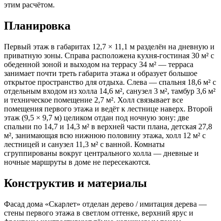
этим расчётом.
Планировка
Первый этаж в габаритах 12,7 × 11,1 м разделён на дневную и
приватную зоны. Справа расположена кухня-гостиная 30 м² с
обеденной зоной и выходом на террасу 34 м² — терраса
занимает почти треть габарита этажа и образует большое
открытое пространство для отдыха. Слева — спальня 18,6 м² с
отдельным входом из холла 14,6 м², санузел 3 м², тамбур 3,6 м²
и техническое помещение 2,7 м². Холл связывает все
помещения первого этажа и ведёт к лестнице наверх. Второй
этаж (9,5 × 9,7 м) целиком отдан под ночную зону: две
спальни по 14,7 и 14,3 м² в верхней части плана, детская 27,8
м², занимающая всю нижнюю половину этажа, холл 12 м² с
лестницей и санузел 11,3 м² с ванной. Комнаты
сгруппированы вокруг центрального холла — дневные и
ночные маршруты в доме не пересекаются.
Конструктив и материалы
Фасад дома «Скарлет» отделан дерево / имитация дерева —
стены первого этажа в светлом оттенке, верхний ярус и