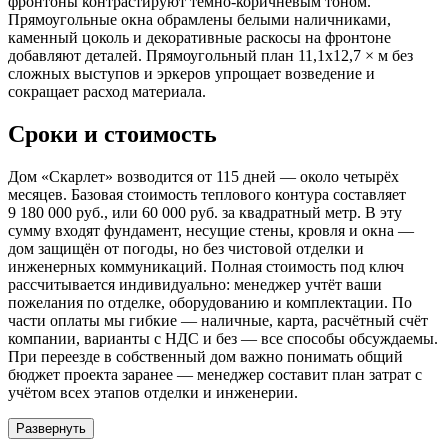
фронтоны контрастируют тёмно-коричневым тоном.
Прямоугольные окна обрамлены белыми наличниками,
каменный цоколь и декоративные раскосы на фронтоне
добавляют деталей. Прямоугольный план 11,1x12,7 × м без
сложных выступов и эркеров упрощает возведение и
сокращает расход материала.
Сроки и стоимость
Дом «Скарлет» возводится от 115 дней — около четырёх
месяцев. Базовая стоимость теплового контура составляет
9 180 000 руб., или 60 000 руб. за квадратный метр. В эту
сумму входят фундамент, несущие стены, кровля и окна —
дом защищён от погоды, но без чистовой отделки и
инженерных коммуникаций. Полная стоимость под ключ
рассчитывается индивидуально: менеджер учтёт ваши
пожелания по отделке, оборудованию и комплектации. По
части оплаты мы гибкие — наличные, карта, расчётный счёт
компании, варианты с НДС и без — все способы обсуждаемы.
При переезде в собственный дом важно понимать общий
бюджет проекта заранее — менеджер составит план затрат с
учётом всех этапов отделки и инженерии.
Развернуть