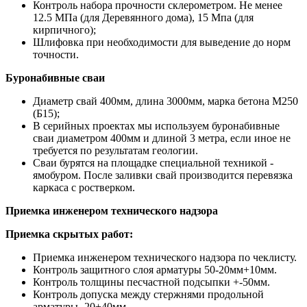
Контроль набора прочности склерометром. Не менее
12.5 МПа (для Деревянного дома), 15 Мпа (для
кирпичного);
Шлифовка при необходимости для выведение до норм
точности.
Буронабивные сваи
Диаметр свай 400мм, длина 3000мм, марка бетона М250
(Б15);
В серийных проектах мы используем буронабивные
сваи диаметром 400мм и длиной 3 метра, если иное не
требуется по результатам геологии.
Сваи бурятся на площадке специальной техникой -
ямобуром. После заливки свай производится перевязка
каркаса с ростверком.
Приемка инженером технического надзора
Приемка скрытых работ:
Приемка инженером технического надзора по чеклисту.
Контроль защитного слоя арматуры 50-20мм+10мм.
Контроль толщины песчастной подсыпки +-50мм.
Контроль допуска между стержнями продольной
арматуры -20+40мм.