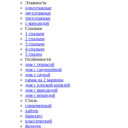
Этажность
одноэтажные
двухэтажные
трехэтажные
с мансардой
Спальни
1 спальня
2 спальни
3 спальни
4 спальни
5 спален
Особенности
дом с террасой
дом с гардеробной
дом с сауной
гараж на 2 машины
дом с плоской кровлей
дом с мансардой
дом с верандой
Стиль
современный
хайтек
барнхаус
классический
фахверк