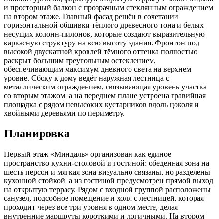
и просторный балкон с прозрачным стеклянным ограждением
на втором этаже. Главный фасад решён в сочетании
горизонтальной обшивки тёплого древесного тона и белых
несущих колонн-пилонов, которые создают выразительную
каркасную структуру на всю высоту здания. Фронтон под
высокой двускатной кровлей тёмного оттенка полностью
раскрыт большим треугольным остеклением,
обеспечивающим максимум дневного света на верхнем
уровне. Сбоку к дому ведёт наружная лестница с
металлическим ограждением, связывающая уровень участка
со вторым этажом, а на переднем плане устроена гравийная
площадка с рядом невысоких кустарников вдоль цоколя и
хвойными деревьями по периметру.
Планировка
Первый этаж «Миндаль» организован как единое
пространство кухни-столовой и гостиной: обеденная зона на
шесть персон и мягкая зона визуально связаны, но разделены
кухонной стойкой, а из гостиной предусмотрен прямой выход
на открытую террасу. Рядом с входной группой расположены
санузел, подсобное помещение и холл с лестницей, которая
проходит через все три уровня в одном месте, делая
внутренние маршруты короткими и логичными. На втором