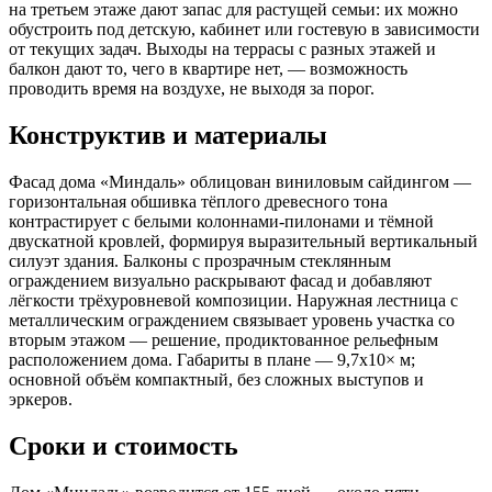
на третьем этаже дают запас для растущей семьи: их можно
обустроить под детскую, кабинет или гостевую в зависимости
от текущих задач. Выходы на террасы с разных этажей и
балкон дают то, чего в квартире нет, — возможность
проводить время на воздухе, не выходя за порог.
Конструктив и материалы
Фасад дома «Миндаль» облицован виниловым сайдингом —
горизонтальная обшивка тёплого древесного тона
контрастирует с белыми колоннами-пилонами и тёмной
двускатной кровлей, формируя выразительный вертикальный
силуэт здания. Балконы с прозрачным стеклянным
ограждением визуально раскрывают фасад и добавляют
лёгкости трёхуровневой композиции. Наружная лестница с
металлическим ограждением связывает уровень участка со
вторым этажом — решение, продиктованное рельефным
расположением дома. Габариты в плане — 9,7x10× м;
основной объём компактный, без сложных выступов и
эркеров.
Сроки и стоимость