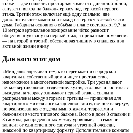
этаже — две спальни, просторная комната с диванной зоной,
санузел и выход на балкон-террасу над террасой первого
этажа. Третий этаж включает ещё одну спальню, две
дополнительные комнаты и выход на террасу в левой части
дома. Габариты основного объёма в плане составляют 9,7 на
10 метра; вертикальное зонирование чётко разносит
общественную зону на первый этаж, а приватные помещения
— на второй и третий, обеспечивая тишину в спальнях при
активной жизни внизу.
Для кого этот дом
«Миндаль» адресован тем, кто переезжает из городской
квартиры в собственный дом и ищет пространство,
невозможное в многоэтажной застройке. Три уровня дают
чёткое вертикальное разделение: кухня, столовая и гостиная с
выходом на террасу занимают первый этаж, а спальни
распределены между вторым и третьим — привычная для
квартирного жителя логика «дневное внизу, ночное наверху»,
но реализованная с отдельными этажами, террасами и
балконами вместо типового балкона. Всего в доме 3 спальни и
3 санузла, распределённых между уровнями, — семья не
зависит от единственного санузла и утренней очереди,
знакомой по квартирному формату. Дополнительные комнаты