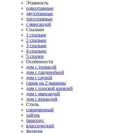
Этажность
одноэтажные
двухэтажные
трехэтажные
с мансардой
Спальни
1 спальня
2 спальни
3 спальни
4 спальни
5 спален
Особенности
дом с террасой
дом с гардеробной
дом с сауной
гараж на 2 машины
дом с плоской кровлей
дом с мансардой
дом с верандой
Стиль
современный
хайтек
барнхаус
классический
фахверк