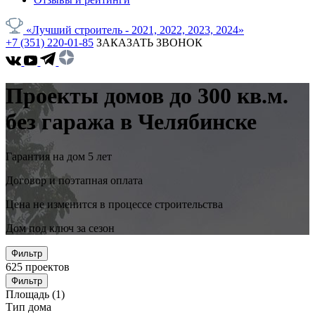
«Лучший строитель - 2021, 2022, 2023, 2024»
+7 (351) 220-01-85
ЗАКАЗАТЬ ЗВОНОК
Проекты домов до 300 кв.м.
без гаража в Челябинске
Гарантия на дом 5 лет
Договор и поэтапная оплата
Цена не изменится в процессе строительства
Дом под ключ за сезон
Фильтр
625
проектов
Фильтр
Площадь
(1)
Тип дома