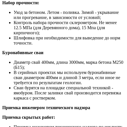
Набор прочности:
Уход за бетоном. Летом - поливка. Зимой - укрывание
или прогревание, в зависимости от условий;
Контроль набора прочности склерометром. Не менее
12.5 МПа (для Деревянного дома), 15 Мпа (для
кирпичного);
Шлифовка при необходимости для выведение до норм
точности.
Буронабивные сваи
Диаметр свай 400мм, длина 3000мм, марка бетона М250
(Б15);
В серийных проектах мы используем буронабивные
сваи диаметром 400мм и длиной 3 метра, если иное не
требуется по результатам геологии.
Сваи бурятся на площадке специальной техникой -
ямобуром. После заливки свай производится перевязка
каркаса с ростверком.
Приемка инженером технического надзора
Приемка скрытых работ:
Приемка инженером технического надзора по чеклисту.