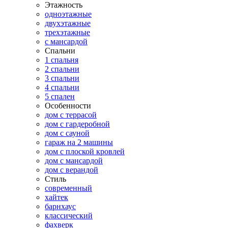
Этажность
одноэтажные
двухэтажные
трехэтажные
с мансардой
Спальни
1 спальня
2 спальни
3 спальни
4 спальни
5 спален
Особенности
дом с террасой
дом с гардеробной
дом с сауной
гараж на 2 машины
дом с плоской кровлей
дом с мансардой
дом с верандой
Стиль
современный
хайтек
барнхаус
классический
фахверк