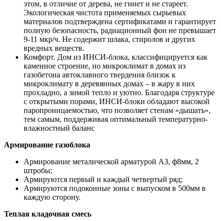
этом, в отличие от дерева, не гниет и не стареет.
Экологическая чистота применяемых сырьевых
материалов подтверждена сертификатами и гарантирует
полную безопасность, радиационный фон не превышает
9-11 мкр/ч. Не содержит шлака, стиролов и других
вредных веществ.
Комфорт. Дом из ИНСИ-блока, классифицируется как
каменное строение, но микроклимат в домах из
газобетона автоклавного твердения близок к
микроклимату в деревянных домах – в жару в них
прохладно, а зимой тепло и уютно. Благодаря структуре
с открытыми порами, ИНСИ-блоки обладают высокой
паропроницаемостью, что позволяет стенам «дышать»,
тем самым, поддерживая оптимальный температурно-
влажностный баланс
Армирование газоблока
Армирование металической арматурой А3, ф8мм, 2
штробы;
Армируются первый и каждый четвертый ряд;
Армируются подоконные зоны с выпуском в 500мм в
каждую сторону.
Теплая кладочная смесь