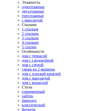
Этажность
одноэтажные
двухэтажные
трехэтажные
с мансардой
Спальни
1 спальня
2 спальни
3 спальни
4 спальни
5 спален
Особенности
дом с террасой
дом с гардеробной
дом с сауной
гараж на 2 машины
дом с плоской кровлей
дом с мансардой
дом с верандой
Стиль
современный
хайтек
барнхаус
классический
фахверк