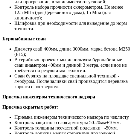
или прогревание, в зависимости от условий;
Контроль набора прочности склерометром. Не менее
12.5 МПа (для Деревянного дома), 15 Мпа (для
кирпичного);
Шлифовка при необходимости для выведение до норм
точности.
Буронабивные сваи
Диаметр свай 400мм, длина 3000мм, марка бетона М250
(Б15);
В серийных проектах мы используем буронабивные
сваи диаметром 400мм и длиной 3 метра, если иное не
требуется по результатам геологии.
Сваи бурятся на площадке специальной техникой -
ямобуром. После заливки свай производится перевязка
каркаса с ростверком.
Приемка инженером технического надзора
Приемка скрытых работ:
Приемка инженером технического надзора по чеклисту.
Контроль защитного слоя арматуры 50-20мм+10мм.
Контроль толщины песчастной подсыпки +-50мм.
Контроль допуска между стержнями продольной