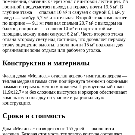
помещения, связанных через холл с винтовой лестницей. Из
гостиной предусмотрен выход на террасу почти 19,5 м². В
глубине этажа — спальня 10 м² и санузел с сауной 6,1 м², у
входа — тамбур 5,7 м² и котельная. Второй этаж компактнее
по ширине — 9,1 м: главная спальня 20,7 м² с выходом на
балкон, напротив — спальня 10 м² и спортзал той же
площади, между ними санузел 6,2 м². Часть второго этажа
отдана второму свету над гостиной, что добавляет первому
этажу ощущение высоты, а холл почти 15 м² подходит для
организации зоны отдыха или рабочего уголка.
Конструктив и материалы
Фасад дома «Мелисса» отделан дерево / имитация дерева —
тёплая медовая гамма стен подчёркнута тёмными оконными
рамами и серым каменным цоколем. Прямоугольный план
11,9x12,7× м без сложных выступов и эркеров обеспечивает
компактную посадку на участке и рациональную
конструкцию.
Сроки и стоимость
Дом «Мелисса» возводится от 155 дней — около пяти
месяцев. Базовая стоимость теплового контура составляет