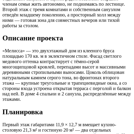
членам семьи жить автономно, не поднимаясь по лестнице.
Второй этаж с тремя комнатами и собственным санузлом
отведён младшему поколению, а просторный холл между
ними — готовая зона для совместных вечеров или тихой
работы за столом.
Описание проекта
«Мелисса» — это двухэтажный дом из клееного бруса
площадью 170 кв. м в эклектичном стиле. Фасад светлого
медового оттенка контрастирует с тёмно-серой
многощипцовой кровлей, перепадами высот и массивными
деревянными стропильными выносами. Цоколь облицован
натуральным камнем серого тона, во фронтонах второго
этажа — крупные треугольные и трапециевидные окна, а со
стороны входа устроена открытая терраса с перголой и балкон
над ней. В доме 4 спальни и 2 санузла, распределённые между
этажами.
Планировка
Первый этаж габаритами 11,9 × 12,7 м вмещает кухню-
столовую 21,3 м² и гостиную 20 м² — два отдельных