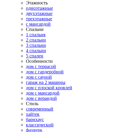
Этажность
одноэтажные
двухэтажные
трехэтажные
с мансардой
Спальни
1 спальня
2 спальни
3 спальни
4 спальни
5 спален
Особенности
дом с террасой
дом с гардеробной
дом с сауной
гараж на 2 машины
дом с плоской кровлей
дом с мансардой
дом с верандой
Стиль
современный
хайтек
барнхаус
классический
фахверк