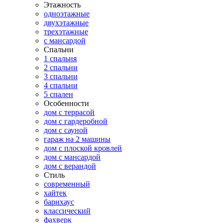
Этажность
одноэтажные
двухэтажные
трехэтажные
с мансардой
Спальни
1 спальня
2 спальни
3 спальни
4 спальни
5 спален
Особенности
дом с террасой
дом с гардеробной
дом с сауной
гараж на 2 машины
дом с плоской кровлей
дом с мансардой
дом с верандой
Стиль
современный
хайтек
барнхаус
классический
фахверк