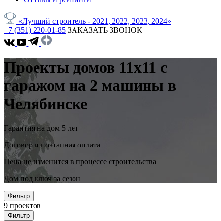
«Лучший строитель - 2021, 2022, 2023, 2024»
+7 (351) 220-01-85
ЗАКАЗАТЬ ЗВОНОК
Проекты домов 11x11 с
гаражом на 2 машины в
Челябинске
Гарантия на дом 5 лет
Договор и поэтапная оплата
Цена не изменится в процессе строительства
Дом под ключ за сезон
Фильтр
9
проектов
Фильтр