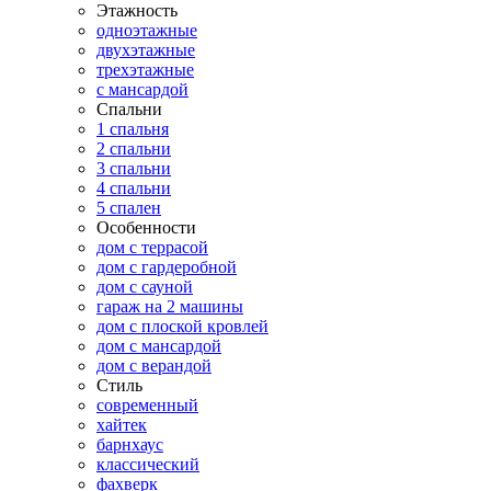
Этажность
одноэтажные
двухэтажные
трехэтажные
с мансардой
Спальни
1 спальня
2 спальни
3 спальни
4 спальни
5 спален
Особенности
дом с террасой
дом с гардеробной
дом с сауной
гараж на 2 машины
дом с плоской кровлей
дом с мансардой
дом с верандой
Стиль
современный
хайтек
барнхаус
классический
фахверк