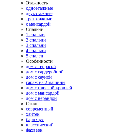
Этажность
одноэтажные
двухэтажные
трехэтажные
с мансардой
Спальни
1 спальня
2 спальни
3 спальни
4 спальни
5 спален
Особенности
дом с террасой
дом с гардеробной
дом с сауной
гараж на 2 машины
дом с плоской кровлей
дом с мансардой
дом с верандой
Стиль
современный
хайтек
барнхаус
классический
фахверк