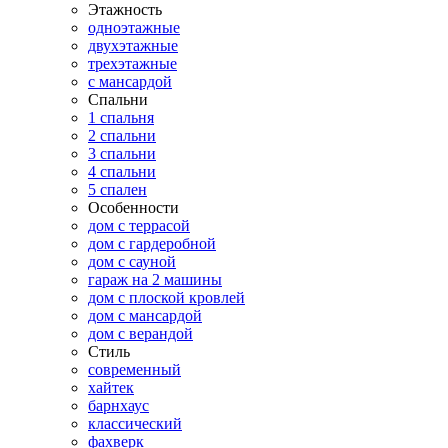
Этажность
одноэтажные
двухэтажные
трехэтажные
с мансардой
Спальни
1 спальня
2 спальни
3 спальни
4 спальни
5 спален
Особенности
дом с террасой
дом с гардеробной
дом с сауной
гараж на 2 машины
дом с плоской кровлей
дом с мансардой
дом с верандой
Стиль
современный
хайтек
барнхаус
классический
фахверк