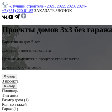
«Лучший строитель - 2021, 2022, 2023, 2024»
+7 (351) 220-01-85
ЗАКАЗАТЬ ЗВОНОК
Проекты домов 3x3 без гараж
Гарантия на дом 5 лет
Договор и поэтапная оплата
Цена не изменится в процессе строительства
Дом под ключ за сезон
Фильтр
3
проекта
Фильтр
Площадь
Тип дома
Размер дома
(1)
Кол-во этажей
Гараж
(1)