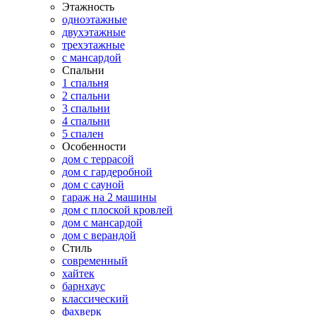
Этажность
одноэтажные
двухэтажные
трехэтажные
с мансардой
Спальни
1 спальня
2 спальни
3 спальни
4 спальни
5 спален
Особенности
дом с террасой
дом с гардеробной
дом с сауной
гараж на 2 машины
дом с плоской кровлей
дом с мансардой
дом с верандой
Стиль
современный
хайтек
барнхаус
классический
фахверк