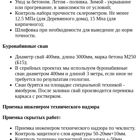
Уход за бетоном. Летом - поливка. Зимой - укрывание
или прогревание, в зависимости от условий;
Контроль набора прочности склерометром. Не менее
12.5 МПа (для Деревянного дома), 15 Мпа (для
кирпичного);
Шлифовка при необходимости для выведение до норм
точности.
Буронабивные сваи
Диаметр свай 400мм, длина 3000мм, марка бетона М250
(Б15);
В серийных проектах мы используем буронабивные
сваи диаметром 400мм и длиной 3 метра, если иное не
требуется по результатам геологии.
Сваи бурятся на площадке специальной техникой -
ямобуром. После заливки свай производится перевязка
каркаса с ростверком.
Приемка инженером технического надзора
Приемка скрытых работ:
Приемка инженером технического надзора по чеклисту.
Контроль защитного слоя арматуры 50-20мм+10мм.
Контроль толщины песчастной подсыпки +-50мм.