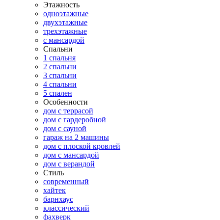
Этажность
одноэтажные
двухэтажные
трехэтажные
с мансардой
Спальни
1 спальня
2 спальни
3 спальни
4 спальни
5 спален
Особенности
дом с террасой
дом с гардеробной
дом с сауной
гараж на 2 машины
дом с плоской кровлей
дом с мансардой
дом с верандой
Стиль
современный
хайтек
барнхаус
классический
фахверк