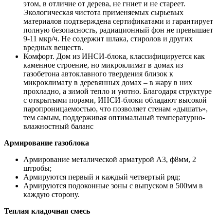
этом, в отличие от дерева, не гниет и не стареет.
Экологическая чистота применяемых сырьевых
материалов подтверждена сертификатами и гарантирует
полную безопасность, радиационный фон не превышает
9-11 мкр/ч. Не содержит шлака, стиролов и других
вредных веществ.
Комфорт. Дом из ИНСИ-блока, классифицируется как
каменное строение, но микроклимат в домах из
газобетона автоклавного твердения близок к
микроклимату в деревянных домах – в жару в них
прохладно, а зимой тепло и уютно. Благодаря структуре
с открытыми порами, ИНСИ-блоки обладают высокой
паропроницаемостью, что позволяет стенам «дышать»,
тем самым, поддерживая оптимальный температурно-
влажностный баланс
Армирование газоблока
Армирование металической арматурой А3, ф8мм, 2
штробы;
Армируются первый и каждый четвертый ряд;
Армируются подоконные зоны с выпуском в 500мм в
каждую сторону.
Теплая кладочная смесь