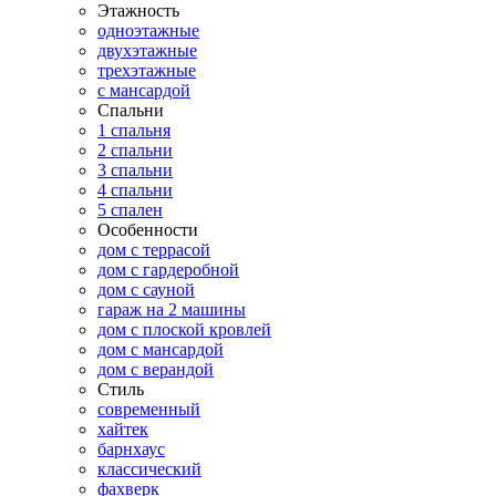
Этажность
одноэтажные
двухэтажные
трехэтажные
с мансардой
Спальни
1 спальня
2 спальни
3 спальни
4 спальни
5 спален
Особенности
дом с террасой
дом с гардеробной
дом с сауной
гараж на 2 машины
дом с плоской кровлей
дом с мансардой
дом с верандой
Стиль
современный
хайтек
барнхаус
классический
фахверк