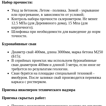
Набор прочности:
Уход за бетоном. Летом - поливка. Зимой - укрывание
или прогревание, в зависимости от условий;
Контроль набора прочности склерометром. Не менее
12.5 МПа (для Деревянного дома), 15 Мпа (для
кирпичного);
Шлифовка при необходимости для выведение до норм
точности.
Буронабивные сваи
Диаметр свай 400мм, длина 3000мм, марка бетона М250
(Б15);
В серийных проектах мы используем буронабивные
сваи диаметром 400мм и длиной 3 метра, если иное не
требуется по результатам геологии.
Сваи бурятся на площадке специальной техникой -
ямобуром. После заливки свай производится перевязка
каркаса с ростверком.
Приемка инженером технического надзора
Приемка скрытых работ:
Приемка инженером технического надзора по чеклисту.