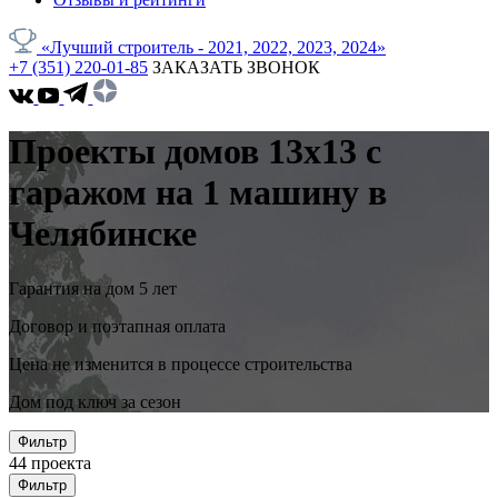
«Лучший строитель - 2021, 2022, 2023, 2024»
+7 (351) 220-01-85
ЗАКАЗАТЬ ЗВОНОК
Проекты домов 13x13 с
гаражом на 1 машину в
Челябинске
Гарантия на дом 5 лет
Договор и поэтапная оплата
Цена не изменится в процессе строительства
Дом под ключ за сезон
Фильтр
44
проекта
Фильтр