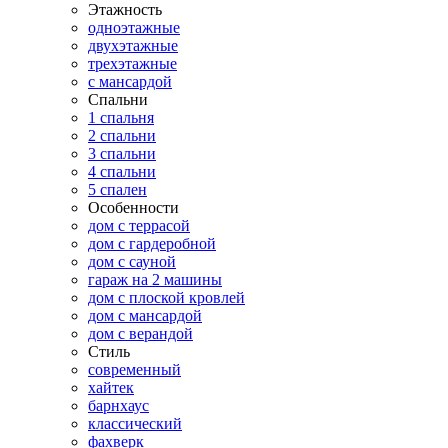
Этажность
одноэтажные
двухэтажные
трехэтажные
с мансардой
Спальни
1 спальня
2 спальни
3 спальни
4 спальни
5 спален
Особенности
дом с террасой
дом с гардеробной
дом с сауной
гараж на 2 машины
дом с плоской кровлей
дом с мансардой
дом с верандой
Стиль
современный
хайтек
барнхаус
классический
фахверк