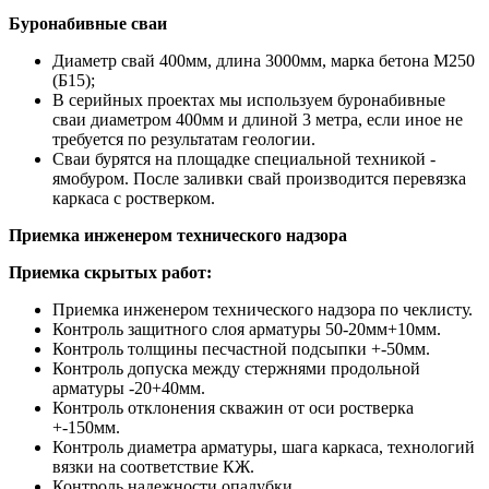
Буронабивные сваи
Диаметр свай 400мм, длина 3000мм, марка бетона М250
(Б15);
В серийных проектах мы используем буронабивные
сваи диаметром 400мм и длиной 3 метра, если иное не
требуется по результатам геологии.
Сваи бурятся на площадке специальной техникой -
ямобуром. После заливки свай производится перевязка
каркаса с ростверком.
Приемка инженером технического надзора
Приемка скрытых работ:
Приемка инженером технического надзора по чеклисту.
Контроль защитного слоя арматуры 50-20мм+10мм.
Контроль толщины песчастной подсыпки +-50мм.
Контроль допуска между стержнями продольной
арматуры -20+40мм.
Контроль отклонения скважин от оси ростверка
+-150мм.
Контроль диаметра арматуры, шага каркаса, технологий
вязки на соответствие КЖ.
Контроль надежности опалубки.