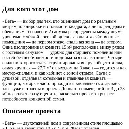
Для кого этот дом
«Вега» — выбор для тех, кто оценивает дом по реальным
метрам, планировке и стоимости квадрата, а не по рендерам и
обещаниям. 5 спален и 2 санузла распределены между двумя
уровнями с чёткой логикой: дневная зона и хозяйственные
помещения — на первом этаже, спальная зона — на втором.
Одна изолированная комната 15 м² расположена внизу рядом
с гостевым санузлом — удобно для старшего поколения или
гостей без необходимости подниматься по лестнице. Четыре
спальни второго этажа сгруппированы вокруг общего холла,
самая крупная — 27,7 м² с выходом на балкон — годится и как
мастер-спальня, и как кабинет с зоной отдыха. Сауна с
душевой, отдельная котельная и гладильная комната —
функции, которые часто приходится закладывать отдельно,
здесь уже встроены в проект. Диапазон помещений от 3 до 28
м² позволяет сразу оценить, насколько проект закрывает
потребности конкретной семьи.
Описание проекта
«Вега» — двухэтажный дом в современном стиле площадью
201 кв. м в габаритах 10,2x15 × м. Фасад отделан