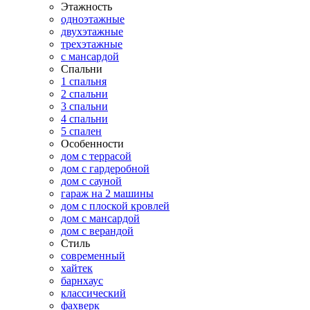
Этажность
одноэтажные
двухэтажные
трехэтажные
с мансардой
Спальни
1 спальня
2 спальни
3 спальни
4 спальни
5 спален
Особенности
дом с террасой
дом с гардеробной
дом с сауной
гараж на 2 машины
дом с плоской кровлей
дом с мансардой
дом с верандой
Стиль
современный
хайтек
барнхаус
классический
фахверк