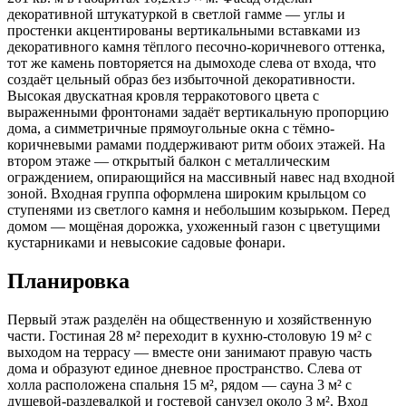
декоративной штукатуркой в светлой гамме — углы и
простенки акцентированы вертикальными вставками из
декоративного камня тёплого песочно-коричневого оттенка,
тот же камень повторяется на дымоходе слева от входа, что
создаёт цельный образ без избыточной декоративности.
Высокая двускатная кровля терракотового цвета с
выраженными фронтонами задаёт вертикальную пропорцию
дома, а симметричные прямоугольные окна с тёмно-
коричневыми рамами поддерживают ритм обоих этажей. На
втором этаже — открытый балкон с металлическим
ограждением, опирающийся на массивный навес над входной
зоной. Входная группа оформлена широким крыльцом со
ступенями из светлого камня и небольшим козырьком. Перед
домом — мощёная дорожка, ухоженный газон с цветущими
кустарниками и невысокие садовые фонари.
Планировка
Первый этаж разделён на общественную и хозяйственную
части. Гостиная 28 м² переходит в кухню-столовую 19 м² с
выходом на террасу — вместе они занимают правую часть
дома и образуют единое дневное пространство. Слева от
холла расположена спальня 15 м², рядом — сауна 3 м² с
душевой-раздевалкой и гостевой санузел около 3 м². Вход