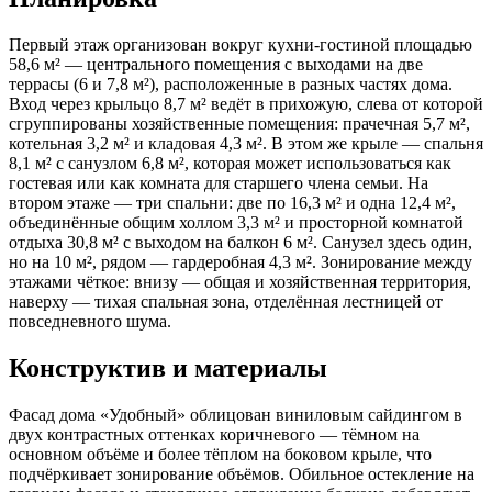
Первый этаж организован вокруг кухни-гостиной площадью
58,6 м² — центрального помещения с выходами на две
террасы (6 и 7,8 м²), расположенные в разных частях дома.
Вход через крыльцо 8,7 м² ведёт в прихожую, слева от которой
сгруппированы хозяйственные помещения: прачечная 5,7 м²,
котельная 3,2 м² и кладовая 4,3 м². В этом же крыле — спальня
8,1 м² с санузлом 6,8 м², которая может использоваться как
гостевая или как комната для старшего члена семьи. На
втором этаже — три спальни: две по 16,3 м² и одна 12,4 м²,
объединённые общим холлом 3,3 м² и просторной комнатой
отдыха 30,8 м² с выходом на балкон 6 м². Санузел здесь один,
но на 10 м², рядом — гардеробная 4,3 м². Зонирование между
этажами чёткое: внизу — общая и хозяйственная территория,
наверху — тихая спальная зона, отделённая лестницей от
повседневного шума.
Конструктив и материалы
Фасад дома «Удобный» облицован виниловым сайдингом в
двух контрастных оттенках коричневого — тёмном на
основном объёме и более тёплом на боковом крыле, что
подчёркивает зонирование объёмов. Обильное остекление на