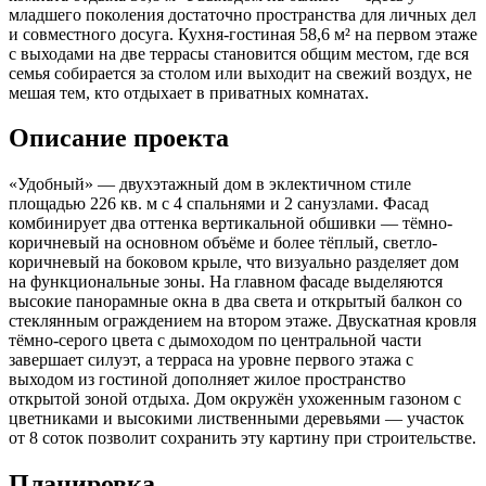
младшего поколения достаточно пространства для личных дел
и совместного досуга. Кухня-гостиная 58,6 м² на первом этаже
с выходами на две террасы становится общим местом, где вся
семья собирается за столом или выходит на свежий воздух, не
мешая тем, кто отдыхает в приватных комнатах.
Описание проекта
«Удобный» — двухэтажный дом в эклектичном стиле
площадью 226 кв. м с 4 спальнями и 2 санузлами. Фасад
комбинирует два оттенка вертикальной обшивки — тёмно-
коричневый на основном объёме и более тёплый, светло-
коричневый на боковом крыле, что визуально разделяет дом
на функциональные зоны. На главном фасаде выделяются
высокие панорамные окна в два света и открытый балкон со
стеклянным ограждением на втором этаже. Двускатная кровля
тёмно-серого цвета с дымоходом по центральной части
завершает силуэт, а терраса на уровне первого этажа с
выходом из гостиной дополняет жилое пространство
открытой зоной отдыха. Дом окружён ухоженным газоном с
цветниками и высокими лиственными деревьями — участок
от 8 соток позволит сохранить эту картину при строительстве.
Планировка