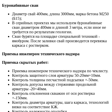
Буронабивные сваи
Диаметр свай 400мм, длина 3000мм, марка бетона М250
(Б15);
В серийных проектах мы используем буронабивные
сваи диаметром 400мм и длиной 3 метра, если иное не
требуется по результатам геологии.
Сваи бурятся на площадке специальной техникой -
ямобуром. После заливки свай производится перевязка
каркаса с ростверком.
Приемка инженером технического надзора
Приемка скрытых работ:
Приемка инженером технического надзора по чеклисту.
Контроль защитного слоя арматуры 50-20мм+10мм.
Контроль толщины песчастной подсыпки +-50мм.
Контроль допуска между стержнями продольной
арматуры -20+40мм.
Контроль отклонения скважин от оси ростверка
+-150мм.
Контроль диаметра арматуры, шага каркаса, технологий
вязки на соответствие КЖ.
Контроль надежности опалубки.