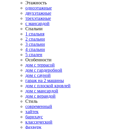
Этажность
одноэтажные
двухэтажные
трехэтажные
с мансардой
Спальни
1 спальня
2 спальни
3 спальни
4 спальни
5 спален
Особенности
дом с террасой
дом с гардеробной
дом с сауной
гараж на 2 машины
дом с плоской кровлей
дом с мансардой
дом с верандой
Стиль
современный
хайтек
барнхаус
классический
фахверк