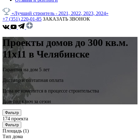
«Лучший строитель - 2021, 2022, 2023, 2024»
+7 (351) 220-01-85
ЗАКАЗАТЬ ЗВОНОК
Проекты домов до 300 кв.м.
11x11 в Челябинске
Гарантия на дом 5 лет
Договор и поэтапная оплата
Цена не изменится в процессе строительства
Дом под ключ за сезон
Фильтр
174
проекта
Фильтр
Площадь
(1)
Тип дома