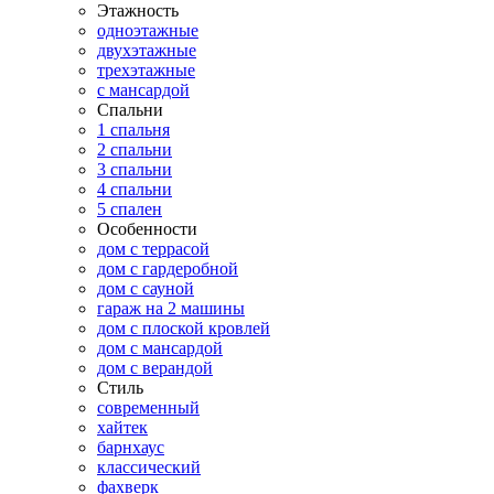
Этажность
одноэтажные
двухэтажные
трехэтажные
с мансардой
Спальни
1 спальня
2 спальни
3 спальни
4 спальни
5 спален
Особенности
дом с террасой
дом с гардеробной
дом с сауной
гараж на 2 машины
дом с плоской кровлей
дом с мансардой
дом с верандой
Стиль
современный
хайтек
барнхаус
классический
фахверк