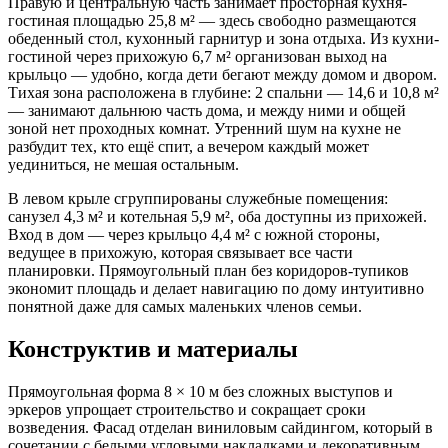
Правую и центральную часть занимает просторная кухня-
гостиная площадью 25,8 м² — здесь свободно размещаются
обеденный стол, кухонный гарнитур и зона отдыха. Из кухни-
гостиной через прихожую 6,7 м² организован выход на
крыльцо — удобно, когда дети бегают между домом и двором.
Тихая зона расположена в глубине: 2 спальни — 14,6 и 10,8 м²
— занимают дальнюю часть дома, и между ними и общей
зоной нет проходных комнат. Утренний шум на кухне не
разбудит тех, кто ещё спит, а вечером каждый может
уединиться, не мешая остальным.
В левом крыле сгруппированы служебные помещения:
санузел 4,3 м² и котельная 5,9 м², оба доступны из прихожей.
Вход в дом — через крыльцо 4,4 м² с южной стороны,
ведущее в прихожую, которая связывает все части
планировки. Прямоугольный план без коридоров-тупиков
экономит площадь и делает навигацию по дому интуитивно
понятной даже для самых маленьких членов семьи.
Конструктив и материалы
Прямоугольная форма 8 × 10 м без сложных выступов и
эркеров упрощает строительство и сокращает сроки
возведения. Фасад отделан виниловым сайдингом, который в
сочетании с белыми угловыми накладками и декоративным