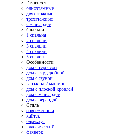
Этажность
одноэтажные
двухэтажные
трехэтажные
с мансардой
Спальни
1 спальня
2 спальни
3 спальни
4 спальни
5 спален
Особенности
дом с террасой
дом с гардеробной
дом с сауной
гараж на 2 машины
дом с плоской кровлей
дом с мансардой
дом с верандой
Стиль
современный
хайтек
барнхаус
классический
фахверк