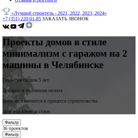
«Лучший строитель - 2021, 2022, 2023, 2024»
+7 (351) 220-01-85
ЗАКАЗАТЬ ЗВОНОК
Проекты домов в стиле
минимализм с гаражом на 2
машины в Челябинске
Гарантия на дом 5 лет
Договор и поэтапная оплата
Цена не изменится в процессе строительства
Дом под ключ за сезон
Фильтр
36
проектов
Фильтр