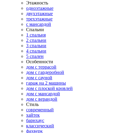
Этажность
одноэтажные
двухэтажные
трехэтажные
с мансардой
Спальни
1 спальня
2 спальни
3 спальни
4 спальни
5 спален
Особенности
дом с террасой
дом с гардеробной
дом с сауной
гараж на 2 машины
дом с плоской кровлей
дом с мансардой
дом с верандой
Стиль
современный
хайтек
барнхаус
классический
фахверк