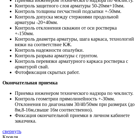
Приемка инженером технического надзора по чеклисту.
Контроль защитного слоя арматуры 50-20мм+10мм.
Контроль толщины песчастной подсыпки +-50мм.
Контроль допуска между стержнями продольной
арматуры -20+40мм.
Контроль отклонения скважин от оси ростверка
+-150мм.
Контроль диаметра арматуры, шага каркаса, технологий
вязки на соответствие КЖ.
Контроль надежности опалубки.
Контроль разрыва арматуры с грунтом.
Контроль перевязки арматурного каркаса ростверка с
арматурой свай.
Фотофиксация скрытых работ.
Окончательная приемка
Приемка инженером технического надзора по чеклисту.
Контроль геометрии прямолинейность +-30мм.
Отклонения по диагоналям 30/40/50мм при размерах (до
8м,8-16м,свыше 16м соотвественно).
Фиксация окончательной приемки в личном кабинете
заказчика.
свернуть
Кровля