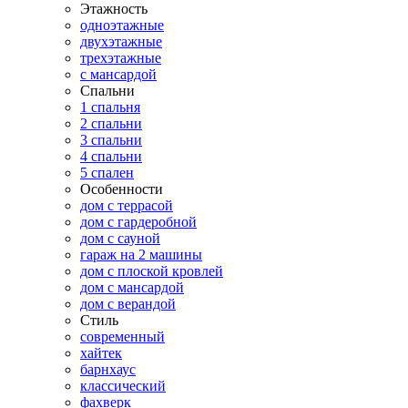
Этажность
одноэтажные
двухэтажные
трехэтажные
с мансардой
Спальни
1 спальня
2 спальни
3 спальни
4 спальни
5 спален
Особенности
дом с террасой
дом с гардеробной
дом с сауной
гараж на 2 машины
дом с плоской кровлей
дом с мансардой
дом с верандой
Стиль
современный
хайтек
барнхаус
классический
фахверк