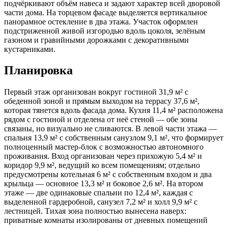
подчёркивают объём навеса и задают характер всей дворовой
части дома. На торцевом фасаде выделяется вертикальное
панорамное остекление в два этажа. Участок оформлен
подстриженной живой изгородью вдоль цоколя, зелёным
газоном и гравийными дорожками с декоративными
кустарниками.
Планировка
Первый этаж организован вокруг гостиной 31,9 м² с
обеденной зоной и прямым выходом на террасу 37,6 м²,
которая тянется вдоль фасада дома. Кухня 11,4 м² расположена
рядом с гостиной и отделена от неё стеной — обе зоны
связаны, но визуально не сливаются. В левой части этажа —
спальня 13,9 м² с собственным санузлом 9,1 м², что формирует
полноценный мастер-блок с возможностью автономного
проживания. Вход организован через прихожую 5,4 м² и
коридор 9,9 м², ведущий ко всем помещениям; отдельно
предусмотрены котельная 6 м² с собственным входом и два
крыльца — основное 13,3 м² и боковое 2,6 м². На втором
этаже — две одинаковые спальни по 12,4 м², каждая с
выделенной гардеробной, санузел 7,2 м² и холл 9,9 м² с
лестницей. Тихая зона полностью вынесена наверх:
приватные комнаты изолированы от дневных помещений