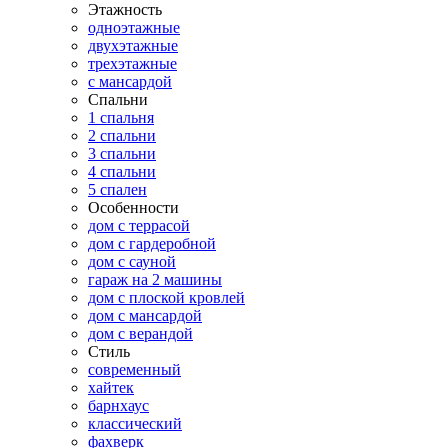
Этажность
одноэтажные
двухэтажные
трехэтажные
с мансардой
Спальни
1 спальня
2 спальни
3 спальни
4 спальни
5 спален
Особенности
дом с террасой
дом с гардеробной
дом с сауной
гараж на 2 машины
дом с плоской кровлей
дом с мансардой
дом с верандой
Стиль
современный
хайтек
барнхаус
классический
фахверк