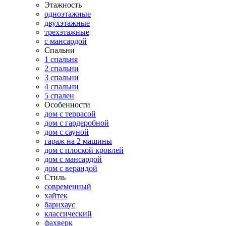
Этажность
одноэтажные
двухэтажные
трехэтажные
с мансардой
Спальни
1 спальня
2 спальни
3 спальни
4 спальни
5 спален
Особенности
дом с террасой
дом с гардеробной
дом с сауной
гараж на 2 машины
дом с плоской кровлей
дом с мансардой
дом с верандой
Стиль
современный
хайтек
барнхаус
классический
фахверк