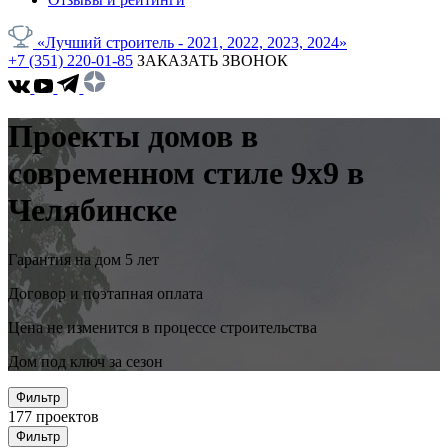
«Лучший строитель - 2021, 2022, 2023, 2024»
+7 (351) 220-01-85
ЗАКАЗАТЬ ЗВОНОК
Проекты домов в
современном стиле 9x9 в
Челябинске
Гарантия на дом 5 лет
Договор и поэтапная оплата
Цена не изменится в процессе строительства
Дом под ключ за сезон
Фильтр
177
проектов
Фильтр