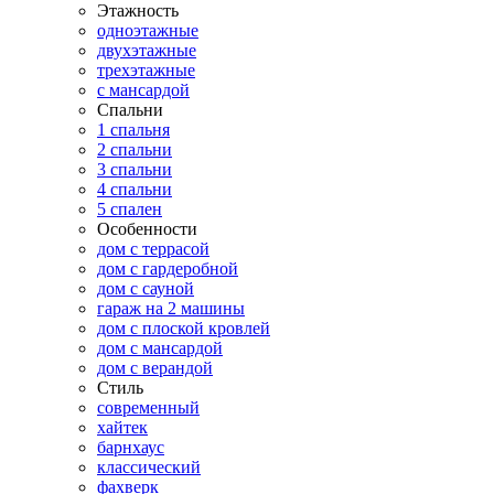
Этажность
одноэтажные
двухэтажные
трехэтажные
с мансардой
Спальни
1 спальня
2 спальни
3 спальни
4 спальни
5 спален
Особенности
дом с террасой
дом с гардеробной
дом с сауной
гараж на 2 машины
дом с плоской кровлей
дом с мансардой
дом с верандой
Стиль
современный
хайтек
барнхаус
классический
фахверк