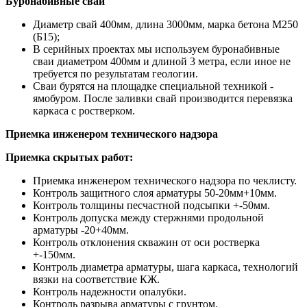
Буронабивные сваи
Диаметр свай 400мм, длина 3000мм, марка бетона М250
(Б15);
В серийных проектах мы используем буронабивные
сваи диаметром 400мм и длиной 3 метра, если иное не
требуется по результатам геологии.
Сваи бурятся на площадке специальной техникой -
ямобуром. После заливки свай производится перевязка
каркаса с ростверком.
Приемка инженером технического надзора
Приемка скрытых работ:
Приемка инженером технического надзора по чеклисту.
Контроль защитного слоя арматуры 50-20мм+10мм.
Контроль толщины песчастной подсыпки +-50мм.
Контроль допуска между стержнями продольной
арматуры -20+40мм.
Контроль отклонения скважин от оси ростверка
+-150мм.
Контроль диаметра арматуры, шага каркаса, технологий
вязки на соответствие КЖ.
Контроль надежности опалубки.
Контроль разрыва арматуры с грунтом.