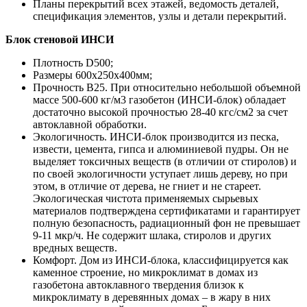
Планы перекрытий всех этажей, ведомость деталей,
спецификация элементов, узлы и детали перекрытий.
Блок стеновой ИНСИ
Плотность D500;
Размеры 600х250х400мм;
Прочность B25. При относительно небольшой объемной
массе 500-600 кг/м3 газобетон (ИНСИ-блок) обладает
достаточно высокой прочностью 28-40 кгс/см2 за счет
автоклавной обработки.
Экологичность. ИНСИ-блок производится из песка,
извести, цемента, гипса и алюминиевой пудры. Он не
выделяет токсичных веществ (в отличии от стиролов) и
по своей экологичности уступает лишь дереву, но при
этом, в отличие от дерева, не гниет и не стареет.
Экологическая чистота применяемых сырьевых
материалов подтверждена сертификатами и гарантирует
полную безопасность, радиационный фон не превышает
9-11 мкр/ч. Не содержит шлака, стиролов и других
вредных веществ.
Комфорт. Дом из ИНСИ-блока, классифицируется как
каменное строение, но микроклимат в домах из
газобетона автоклавного твердения близок к
микроклимату в деревянных домах – в жару в них