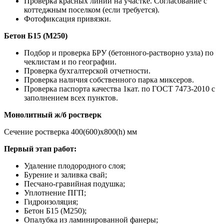
Проверка красных линий на участке. Согласование с
коттеджным поселком (если требуется).
Фотофиксация привязки.
Бетон Б15 (М250)
Подбор и проверка БРУ (бетонного-растворно узла) по
чеклистам и по географии.
Проверка бухгалтерской отчетности.
Проверка наличия собственного парка миксеров.
Проверка паспорта качества 1кат. по ГОСТ 7473-2010 с
заполнением всех пунктов.
Монолитный ж/б ростверк
Сечение ростверка 400(600)х800(h) мм
Первый этап работ:
Удаление плодородного слоя;
Бурение и заливка свай;
Песчано-гравийная подушка;
Уплотнение ПГП;
Гидроизоляция;
Бетон Б15 (М250);
Опалубка из ламинированной фанеры;