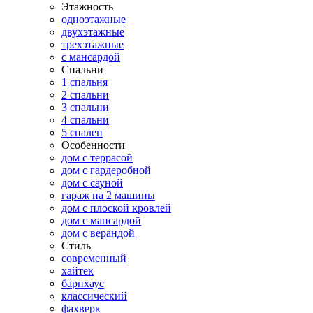
Этажность
одноэтажные
двухэтажные
трехэтажные
с мансардой
Спальни
1 спальня
2 спальни
3 спальни
4 спальни
5 спален
Особенности
дом с террасой
дом с гардеробной
дом с сауной
гараж на 2 машины
дом с плоской кровлей
дом с мансардой
дом с верандой
Стиль
современный
хайтек
барнхаус
классический
фахверк