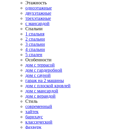
Этажность
одноэтажные
двухэтажные
трехэтажные
с мансардой
Спальни
1 спальня
2 спальни
3 спальни
4 спальни
5 спален
Особенности
дом с террасой
дом с гардеробной
дом с сауной
гараж на 2 машины
дом с плоской кровлей
дом с мансардой
дом с верандой
Стиль
современный
хайтек
барнхаус
классический
фахверк