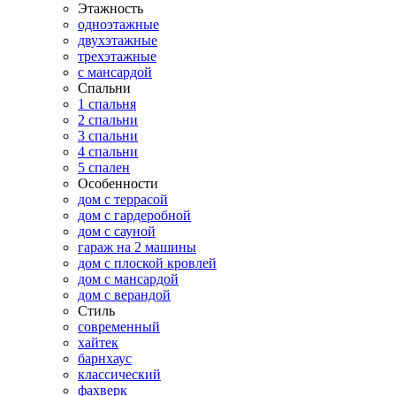
Этажность
одноэтажные
двухэтажные
трехэтажные
с мансардой
Спальни
1 спальня
2 спальни
3 спальни
4 спальни
5 спален
Особенности
дом с террасой
дом с гардеробной
дом с сауной
гараж на 2 машины
дом с плоской кровлей
дом с мансардой
дом с верандой
Стиль
современный
хайтек
барнхаус
классический
фахверк