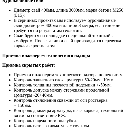
Буронабивные сваи
Диаметр свай 400мм, длина 3000мм, марка бетона М250
(Б15);
В серийных проектах мы используем буронабивные
сваи диаметром 400мм и длиной 3 метра, если иное не
требуется по результатам геологии.
Сваи бурятся на площадке специальной техникой -
ямобуром. После заливки свай производится перевязка
каркаса с ростверком.
Приемка инженером технического надзора
Приемка скрытых работ:
Приемка инженером технического надзора по чеклисту.
Контроль защитного слоя арматуры 50-20мм+10мм.
Контроль толщины песчастной подсыпки +-50мм.
Контроль допуска между стержнями продольной
арматуры -20+40мм.
Контроль отклонения скважин от оси ростверка
+-150мм.
Контроль диаметра арматуры, шага каркаса, технологий
вязки на соответствие КЖ.
Контроль надежности опалубки.
Контроль разрыва арматуры с грунтом.