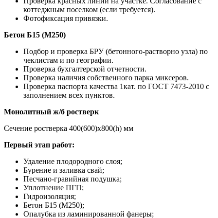
Проверка красных линий на участке. Согласование с
коттеджным поселком (если требуется).
Фотофиксация привязки.
Бетон Б15 (М250)
Подбор и проверка БРУ (бетонного-растворно узла) по
чеклистам и по географии.
Проверка бухгалтерской отчетности.
Проверка наличия собственного парка миксеров.
Проверка паспорта качества 1кат. по ГОСТ 7473-2010 с
заполнением всех пунктов.
Монолитный ж/б ростверк
Сечение ростверка 400(600)х800(h) мм
Первый этап работ:
Удаление плодородного слоя;
Бурение и заливка свай;
Песчано-гравийная подушка;
Уплотнение ПГП;
Гидроизоляция;
Бетон Б15 (М250);
Опалубка из ламинированной фанеры;