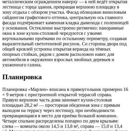
металлическим ограждением наверху — к ней ведёт открытая
лестница с торца здания, превращая верхнюю площадку в
зону отдыха с обзором участка. Фасад облицован виниловым
сайдингом графитового оттенка, центральную ось главного
фасада подчёркивает каменная кладка дымохода с поленницей
у основания. Остекление выстроено ритмично: панорамные
окна в зоне кухни-столовой чередуются с узкими
вертикальными проёмами по остальному периметру, создавая
выразительный светотеневой рисунок. Со стороны двора под
общей кровлей устроена открытая веранда на тёмных
опорных стойках, рядом с домом расположен навес для
автомобиля в окружении взрослых хвойных деревьев и
ухоженного газона.
Планировка
Планировка «Марлен» вписана в прямоугольник примерно 16
× 9 метров с пристроенной открытой террасой справа.
Правую верхнюю часть дома занимает кухня-столовая
площадью 28,2 м² — просторная обеденная зона с прямым
выходом на террасу через лестницу, при необходимости
превращающаяся в место для приёма большой компании.
Четыре спальни распределены попарно по двум крыльям:
слева — комнаты около 14,5 и 13,8 м², справа — 15,0 и 13,4