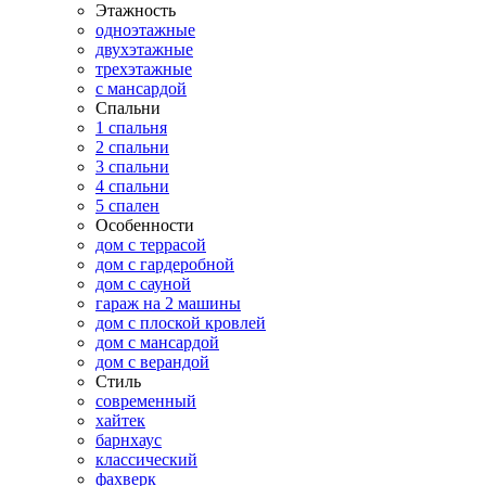
Этажность
одноэтажные
двухэтажные
трехэтажные
с мансардой
Спальни
1 спальня
2 спальни
3 спальни
4 спальни
5 спален
Особенности
дом с террасой
дом с гардеробной
дом с сауной
гараж на 2 машины
дом с плоской кровлей
дом с мансардой
дом с верандой
Стиль
современный
хайтек
барнхаус
классический
фахверк