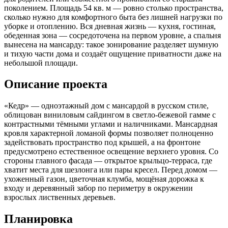
поколением. Площадь 54 кв. м — ровно столько пространства,
сколько нужно для комфортного быта без лишней нагрузки по
уборке и отоплению. Вся дневная жизнь — кухня, гостиная,
обеденная зона — сосредоточена на первом уровне, а спальня
вынесена на мансарду: такое зонирование разделяет шумную
и тихую части дома и создаёт ощущение приватности даже на
небольшой площади.
Описание проекта
«Кедр» — одноэтажный дом с мансардой в русском стиле,
облицован виниловым сайдингом в светло-бежевой гамме с
контрастными тёмными углами и наличниками. Мансардная
кровля характерной ломаной формы позволяет полноценно
задействовать пространство под крышей, а на фронтоне
предусмотрено естественное освещение верхнего уровня. Со
стороны главного фасада — открытое крыльцо-терраса, где
хватит места для шезлонга или пары кресел. Перед домом —
ухоженный газон, цветочная клумба, мощёная дорожка к
входу и деревянный забор по периметру в окружении
взрослых лиственных деревьев.
Планировка