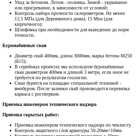
Уход за бетоном. Летом - поливка. Зимой - укрывание
или прогревание, в зависимости от условий;
Контроль набора прочности склерометром. Не менее
12.5 МПа (для Деревянного дома), 15 Мпа (для
кирпичного);
Шлифовка при необходимости для выведение до норм
точности.
Буронабивные сваи
Диаметр свай 400мм, длина 3000мм, марка бетона М250
(Б15);
В серийных проектах мы используем буронабивные
сваи диаметром 400мм и длиной 3 метра, если иное не
требуется по результатам геологии.
Сваи бурятся на площадке специальной техникой -
ямобуром. После заливки свай производится перевязка
каркаса с ростверком.
Приемка инженером технического надзора
Приемка скрытых работ:
Приемка инженером технического надзора по чеклисту.
Контроль защитного слоя арматуры 50-20мм+10мм.
Контроль толщины песчастной подсыпки +-50мм.