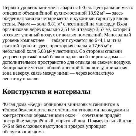
Первый уровень занимает габариты 6×6 м. Центральное место
отведено объединённой кухне-гостиной 18,92 м² — здесь
обеденная зона на четыре места и кухонный гарнитур вдоль
стены. Рядом — холл 8,81 м² с лестницей на мансарду. Вход
организован через крыльцо 2,51 м² и тамбур 3,57 м², который
отсекает уличный воздух от жилых помещений. Мансардный
уровень компактнее — габарит сужается до 6×4,1 м из-за
скатной кровли: здесь просторная спальня 17,65 м² и
небольшой холл 5,03 м² у лестницы. Со стороны спальни
устроен протяжённый балкон вдоль всей ширины дома —
дополнительное пространство для отдыха на свежем воздухе.
Зонирование чёткое: общий дневной блок внизу, приватная
зона наверху, связь между ними — через компактную
лестницу в холле.
Конструктив и материалы
Фасад дома «Кедр» облицован виниловым сайдингом в
тёплом бежевом оттенке с тёмными угловыми накладками и
контрастными обрамлениями окон — сочетание придаёт
постройке завершённый, опрятный вид. Прямоугольный план
6×6 м без сложных выступов и эркеров упрощает
обслуживание дома.