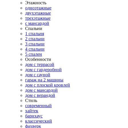
Этажность
одноэтажные
двухэтажные
трехэтажные
с мансардой
Спальни
1 спальня
2 спальни
3 спальни
4 спальни
5 спален
Особенности
дом с террасой
дом с гардеробной
дом с сауной
гараж на 2 машины
дом с плоской кровлей
дом с мансардой
дом с верандой
Стиль
современный
хайтек
барнхаус
классический
фахверк