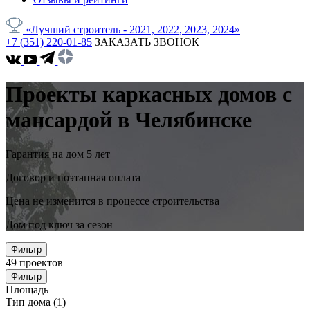
«Лучший строитель - 2021, 2022, 2023, 2024»
+7 (351) 220-01-85
ЗАКАЗАТЬ ЗВОНОК
Проекты каркасных домов с
мансардой в Челябинске
Гарантия на дом 5 лет
Договор и поэтапная оплата
Цена не изменится в процессе строительства
Дом под ключ за сезон
Фильтр
49
проектов
Фильтр
Площадь
Тип дома
(1)