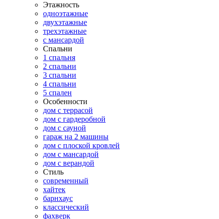
Этажность
одноэтажные
двухэтажные
трехэтажные
с мансардой
Спальни
1 спальня
2 спальни
3 спальни
4 спальни
5 спален
Особенности
дом с террасой
дом с гардеробной
дом с сауной
гараж на 2 машины
дом с плоской кровлей
дом с мансардой
дом с верандой
Стиль
современный
хайтек
барнхаус
классический
фахверк