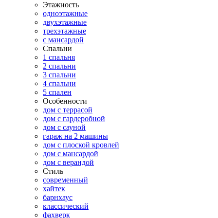
Этажность
одноэтажные
двухэтажные
трехэтажные
с мансардой
Спальни
1 спальня
2 спальни
3 спальни
4 спальни
5 спален
Особенности
дом с террасой
дом с гардеробной
дом с сауной
гараж на 2 машины
дом с плоской кровлей
дом с мансардой
дом с верандой
Стиль
современный
хайтек
барнхаус
классический
фахверк