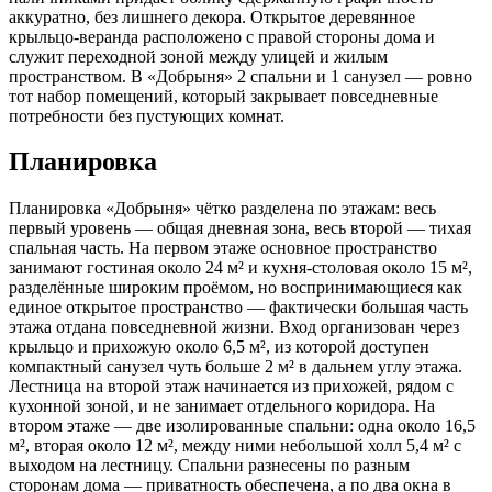
аккуратно, без лишнего декора. Открытое деревянное
крыльцо-веранда расположено с правой стороны дома и
служит переходной зоной между улицей и жилым
пространством. В «Добрыня» 2 спальни и 1 санузел — ровно
тот набор помещений, который закрывает повседневные
потребности без пустующих комнат.
Планировка
Планировка «Добрыня» чётко разделена по этажам: весь
первый уровень — общая дневная зона, весь второй — тихая
спальная часть. На первом этаже основное пространство
занимают гостиная около 24 м² и кухня-столовая около 15 м²,
разделённые широким проёмом, но воспринимающиеся как
единое открытое пространство — фактически большая часть
этажа отдана повседневной жизни. Вход организован через
крыльцо и прихожую около 6,5 м², из которой доступен
компактный санузел чуть больше 2 м² в дальнем углу этажа.
Лестница на второй этаж начинается из прихожей, рядом с
кухонной зоной, и не занимает отдельного коридора. На
втором этаже — две изолированные спальни: одна около 16,5
м², вторая около 12 м², между ними небольшой холл 5,4 м² с
выходом на лестницу. Спальни разнесены по разным
сторонам дома — приватность обеспечена, а по два окна в