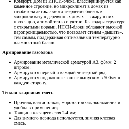
Комфорт. Дом из ИНСИ-блока, классифицируется как
каменное строение, но микроклимат в домах из
газобетона автоклавного твердения близок к
микроклимату в деревянных домах – в жару в них
прохладно, а зимой тепло и уютно. Благодаря структуре
с открытыми порами, ИНСИ-блоки обладают высокой
паропроницаемостью, что позволяет стенам «дышать»,
тем самым, поддерживая оптимальный температурно-
влажностный баланс
Армирование газоблока
Армирование металической арматурой А3, ф8мм, 2
штробы;
Армируются первый и каждый четвертый ряд;
Армируются подоконные зоны с выпуском в 500мм в
каждую сторону.
Теплая кладочная смесь
Прочная, влагостойкая, морозостойкая, экономична и
удобна в применении;
Толщина клеящего слоя 2-4 мм;
Для зимнего периода используется, зимняя клеевая
смесь.