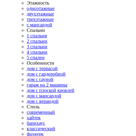
Этажность
одноэтажные
двухэтажные
трехэтажные
с мансардой
Спальни
1 спальня
2 спальни
3 спальни
4 спальни
5 спален
Особенности
дом с террасой
дом с гардеробной
дом с сауной
гараж на 2 машины
дом с плоской кровлей
дом с мансардой
дом с верандой
Стиль
современный
хайтек
барнхаус
классический
фахверк