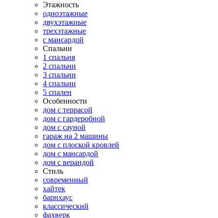
Этажность
одноэтажные
двухэтажные
трехэтажные
с мансардой
Спальни
1 спальня
2 спальни
3 спальни
4 спальни
5 спален
Особенности
дом с террасой
дом с гардеробной
дом с сауной
гараж на 2 машины
дом с плоской кровлей
дом с мансардой
дом с верандой
Стиль
современный
хайтек
барнхаус
классический
фахверк