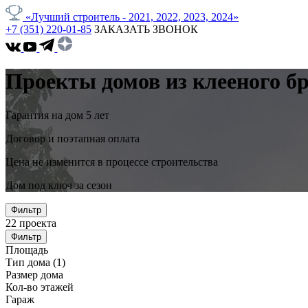
«Лучший строитель - 2021, 2022, 2023, 2024»
+7 (351) 220-01-85
ЗАКАЗАТЬ ЗВОНОК
Проекты домов из клееного бр
Гарантия на дом 5 лет
Договор и поэтапная оплата
Цена не изменится в процессе строительства
Дом под ключ за сезон
Фильтр
22
проекта
Фильтр
Площадь
Тип дома
(1)
Размер дома
Кол-во этажей
Гараж