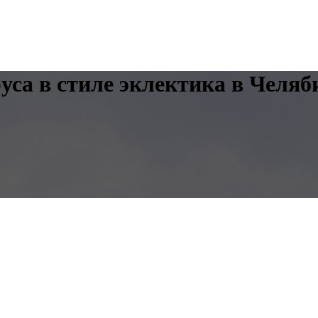
уса в стиле эклектика в Челяб