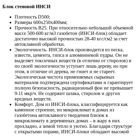
Блок стеновой ИНСИ
Плотность D500;
Размеры 600х250х400мм;
Прочность B25. При относительно небольшой объемной
массе 500-600 кг/м3 газобетон (ИНСИ-блок) обладает
достаточно высокой прочностью 28-40 кгс/см2 за счет
автоклавной обработки.
Экологичность. ИНСИ-блок производится из песка,
извести, цемента, гипса и алюминиевой пудры. Он не
выделяет токсичных веществ (в отличии от стиролов) и
по своей экологичности уступает лишь дереву, но при
этом, в отличие от дерева, не гниет и не стареет.
Экологическая чистота применяемых сырьевых
материалов подтверждена сертификатами и гарантирует
полную безопасность, радиационный фон не превышает
9-11 мкр/ч. Не содержит шлака, стиролов и других
вредных веществ.
Комфорт. Дом из ИНСИ-блока, классифицируется как
каменное строение, но микроклимат в домах из
газобетона автоклавного твердения близок к
микроклимату в деревянных домах – в жару в них
прохладно, а зимой тепло и уютно. Благодаря структуре
с открытыми порами, ИНСИ-блоки обладают высокой