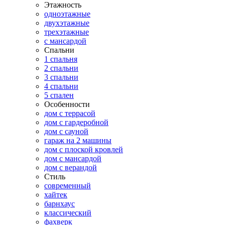
Этажность
одноэтажные
двухэтажные
трехэтажные
с мансардой
Спальни
1 спальня
2 спальни
3 спальни
4 спальни
5 спален
Особенности
дом с террасой
дом с гардеробной
дом с сауной
гараж на 2 машины
дом с плоской кровлей
дом с мансардой
дом с верандой
Стиль
современный
хайтек
барнхаус
классический
фахверк